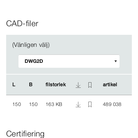
CAD-filer
(Vänligen välj)
L
L
B
B
filstorlek
filstorlek
artikel
artikel
150
150
163 KB
489 038
Certifiering