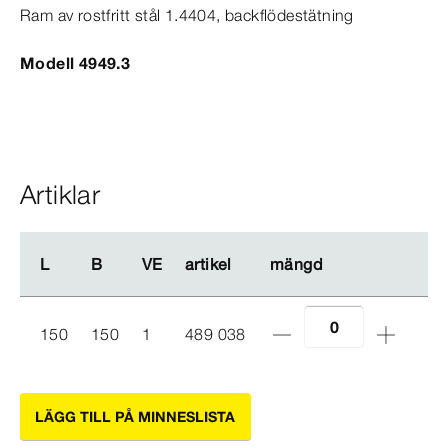
Ram av rostfritt stål 1.4404, backflödestätning
Modell 4949.3
Artiklar
L
L
B
B
VE
VE
artikel
artikel
mängd
mängd
150
150
1
489 038
LÄGG TILL PÅ MINNESLISTA