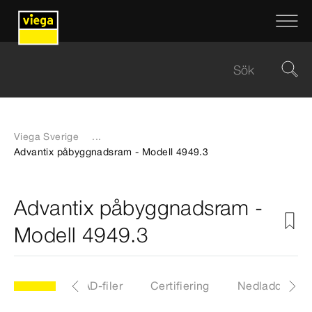
Viega Sverige
...
Advantix påbyggnadsram - Modell 4949.3
Advantix påbyggnadsram -
Modell 4949.3
Artiklar
CAD-filer
Certifiering
Nedladdninga