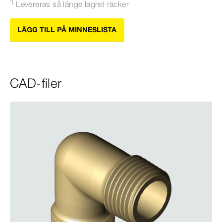
*)
Levereras så länge lagret räcker
LÄGG TILL PÅ MINNESLISTA
CAD-filer