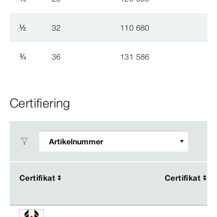
½
32
110 680
¾
36
131 586
Certifiering
Certifikat
Certifikat
Certifikat
Certifikat