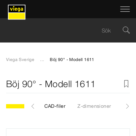
Viega Sverige
...
Böj 90° - Modell 1611
Böj 90° - Modell 1611
11
Artiklar
CAD-filer
Z-dimensioner
Certif