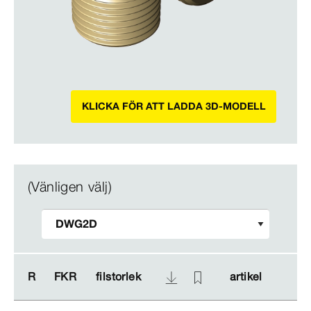
KLICKA FÖR ATT LADDA 3D-MODELL
(Vänligen välj)
R
R
FKR
FKR
filstorlek
filstorlek
artikel
artikel