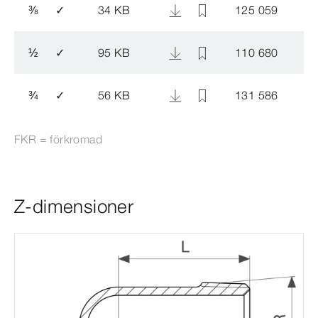
⅜
✓
34 KB
125 059
½
✓
95 KB
110 680
¾
✓
56 KB
131 586
FKR = förkromad
Z-dimensioner