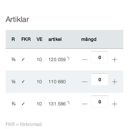
Artiklar
R
R
FKR
FKR
VE
VE
artikel
artikel
mängd
mängd
*)
⅜
✓
10
125 059
½
✓
10
110 680
*)
¾
✓
10
131 586
FKR = förkromad