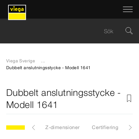
Viega Sverige
...
Dubbelt anslutningsstycke - Modell 1641
Dubbelt anslutningsstycke -
Modell 1641
CAD-filer
Z-dimensioner
Certifiering
Ned