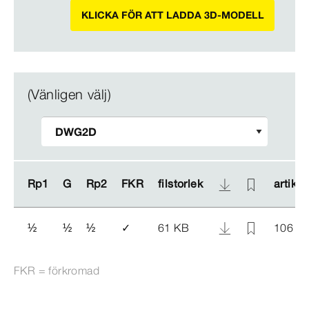
KLICKA FÖR ATT LADDA 3D-MODELL
(Vänligen välj)
Rp1
Rp1
G
G
Rp2
Rp2
FKR
FKR
filstorlek
filstorlek
artikel
artikel
½
½
½
✓
61 KB
106 8
FKR = förkromad