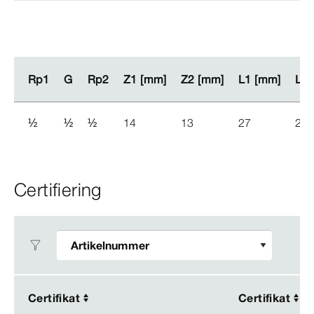
Rp1
Rp1
G
G
Rp2
Rp2
Z1 [mm]
Z1 [mm]
Z2 [mm]
Z2 [mm]
L1 [mm]
L1 [mm]
L2 
L2 
½
½
½
14
13
27
26
Certifiering
Certifikat
Certifikat
Certifikat
Certifikat