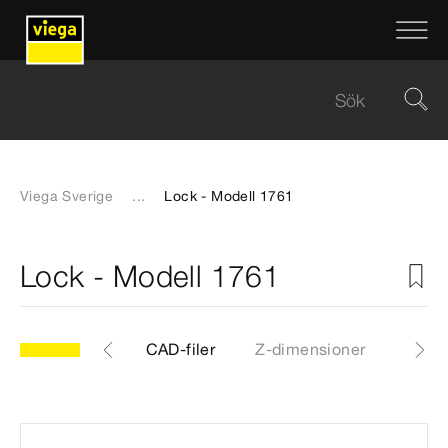
Viega Sverige
...
Lock - Modell 1761
Lock - Modell 1761
61
Artiklar
CAD-filer
Z-dimensioner
Certif