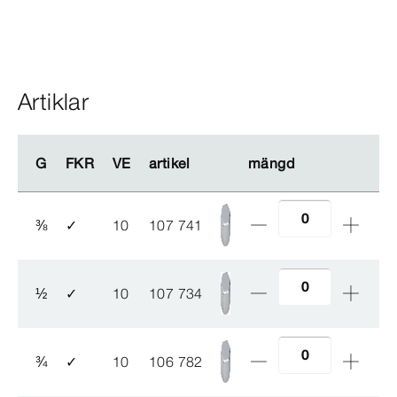
Artiklar
G
G
FKR
FKR
VE
VE
artikel
artikel
mängd
mängd
⅜
✓
10
107 741
½
✓
10
107 734
¾
✓
10
106 782