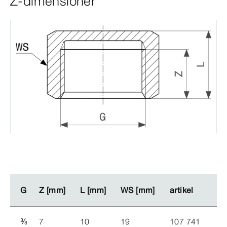
Z-dimensioner
G
G
Z [mm]
Z [mm]
L [mm]
L [mm]
WS [mm]
WS [mm]
artikel
artikel
⅜
7
10
19
107 741