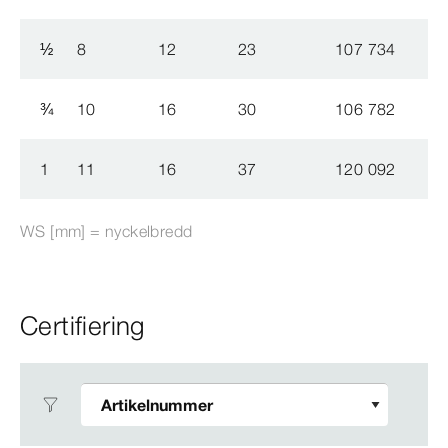
½
8
12
23
107 734
¾
10
16
30
106 782
1
11
16
37
120 092
WS [mm] = nyckelbredd
Certifiering