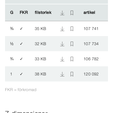
G
G
FKR
FKR
filstorlek
filstorlek
artikel
artikel
⅜
✓
35 KB
107 741
½
✓
32 KB
107 734
¾
✓
33 KB
106 782
1
✓
38 KB
120 092
FKR = förkromad