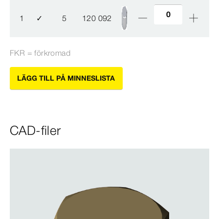
1
✓
5
120 092
FKR = förkromad
LÄGG TILL PÅ MINNESLISTA
CAD-filer