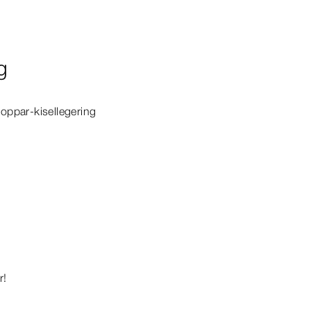
g
oppar-​kisellegering
r!