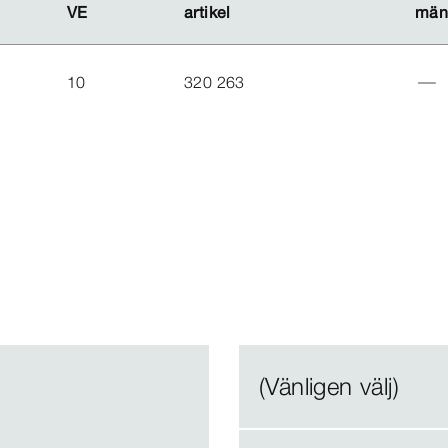
VE
VE
artikel
artikel
män
män
10
320 263
(Vänligen välj)