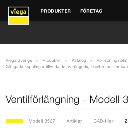
PRODUKTER
FÖRETAG
Viega Sverige
Produkter
Katalog
Rörledningstekn
Gängade kopplingar tillverkade av rödgods, kiselbrons eller kop
Ventilförlängning - Modell 
Modell 3527
Artiklar
CAD-filer
Z