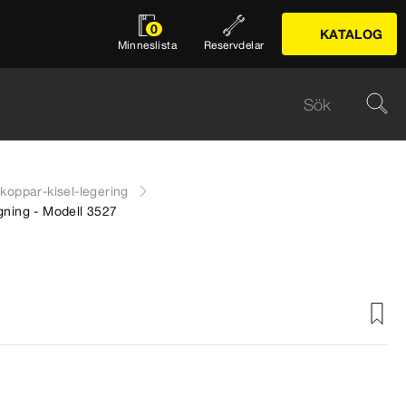
0
KATALOG
Minneslista
Reservdelar
 koppar-kisel-legering
ngning - Modell 3527