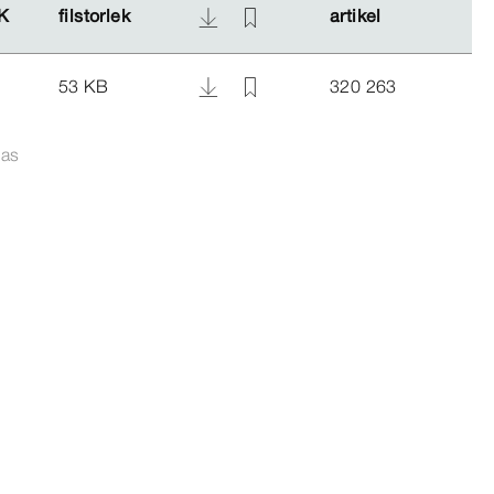
K
K
filstorlek
filstorlek
artikel
artikel
53 KB
320 263
tas