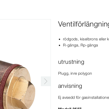
Ventilförlängnin
rödgods, kiselbrons eller k
R-​gänga, Rp-​gänga
utrustning
Plugg, inre polygon
anvisning
Ej avsedd för gasinstallatione