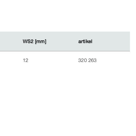
WS2 [mm]
WS2 [mm]
artikel
artikel
12
320 263