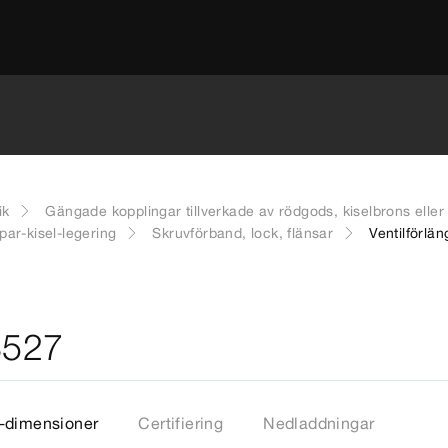
ik
Gängade kopplingar tillverkade av rödgods, kiselbrons eller
par-kisel-legering
Skruvförband, lock, flänsar
Ventilförlä
3527
-dimensioner
Certifiering
Nedladdningar