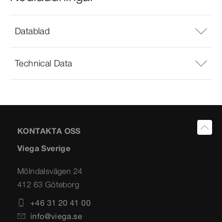
Datablad
Technical Data
KONTAKTA OSS
Viega Sverige
Mölndalsvägen 24
412 63 Göteborg
+46 31 20 41 00
info@viega.se