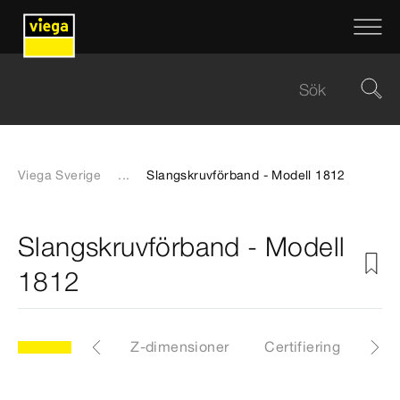
Viega Sverige
...
Slangskruvförband - Modell 1812
Slangskruvförband - Modell
1812
CAD-filer
Z-dimensioner
Certifiering
Ned