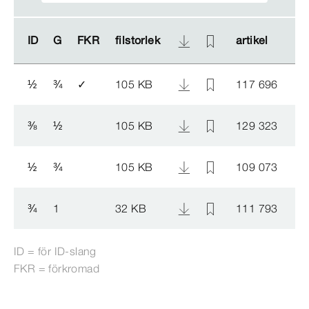
ID
ID
G
G
FKR
FKR
filstorlek
filstorlek
artikel
artikel
½
¾
✓
105 KB
117 696
⅜
½
105 KB
129 323
½
¾
105 KB
109 073
¾
1
32 KB
111 793
ID = för ID-​slang
FKR = förkromad