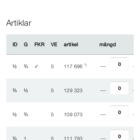
Artiklar
ID
ID
G
G
FKR
FKR
VE
VE
artikel
artikel
mängd
mängd
*)
½
¾
✓
5
117 696
⅜
½
5
129 323
½
¾
5
109 073
¾
1
5
111 793