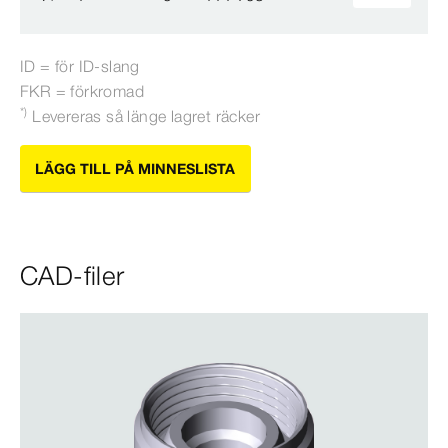
ID = för ID-​slang
FKR = förkromad
*)
Levereras så länge lagret räcker
LÄGG TILL PÅ MINNESLISTA
CAD-filer