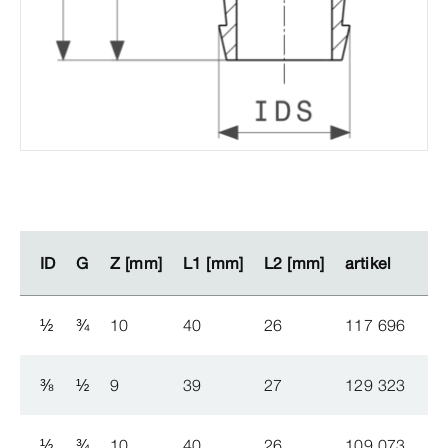
ID
ID
G
G
Z [mm]
Z [mm]
L1 [mm]
L1 [mm]
L2 [mm]
L2 [mm]
artikel
artikel
½
¾
10
40
26
117 696
⅜
½
9
39
27
129 323
½
¾
10
40
26
109 073