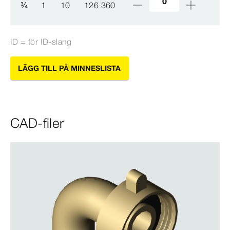
¾
1
10
126 360
ID = för ID-​slang
LÄGG TILL PÅ MINNESLISTA
CAD-filer