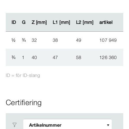
ID
ID
G
G
Z [mm]
Z [mm]
L1 [mm]
L1 [mm]
L2 [mm]
L2 [mm]
artikel
artikel
½
¾
32
38
49
107 949
¾
1
40
47
58
126 360
ID = för ID-​slang
Certifiering