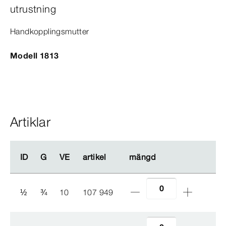
utrustning
Handkopplingsmutter
Modell 1813
Artiklar
ID
ID
G
G
VE
VE
artikel
artikel
mängd
mängd
½
¾
10
107 949