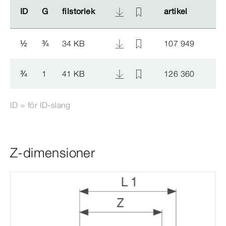
ID
ID
G
G
filstorlek
filstorlek
artikel
artikel
½
¾
34 KB
107 949
¾
1
41 KB
126 360
ID = för ID-​slang
Z-dimensioner