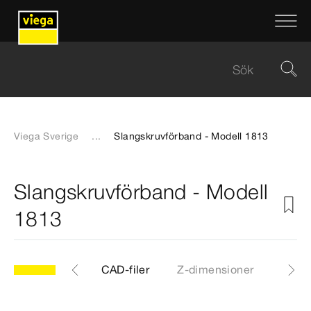
Viega Sverige
...
Slangskruvförband - Modell 1813
Slangskruvförband - Modell
1813
13
Artiklar
CAD-filer
Z-dimensioner
Certif