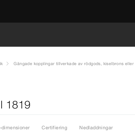
ik
Gängade kopplingar tillverkade av rödgods, kiselbrons eller
l 1819
-dimensioner
Certifiering
Nedladdningar