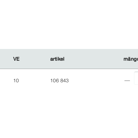
VE
VE
artikel
artikel
mäng
mäng
10
106 843