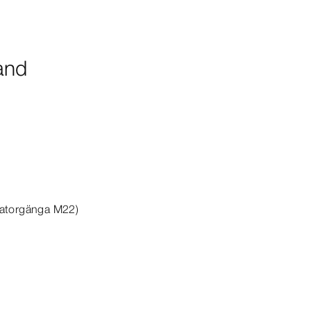
and
rlatorgänga M22)