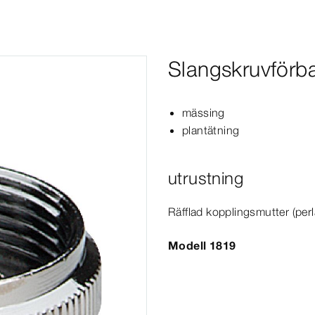
Slangskruvförb
mässing
plantätning
utrustning
Räfflad kopplingsmutter (pe
Modell 1819