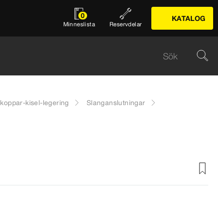
0
KATALOG
Minneslista
Reservdelar
 koppar-kisel-legering
Slanganslutningar