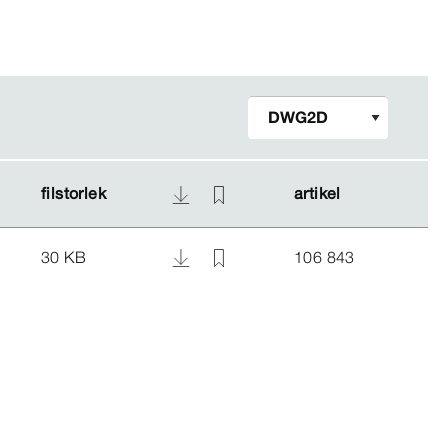
filstorlek
filstorlek
artikel
artikel
30 KB
106 843