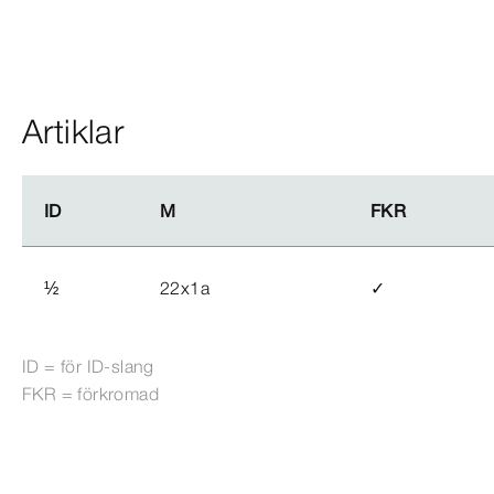
Artiklar
ID
ID
M
M
FKR
FKR
½
22x1a
✓
ID = för ID-​slang
FKR = förkromad