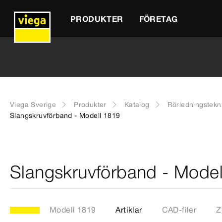
PRODUKTER
FÖRETAG
Viega Sverige
Produkter
Katalog
Rörledningstekn
Slangskruvförband - Modell 1819
Slangskruvförband - Model
Modell 1819
Artiklar
CAD-filer
Z