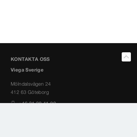
KONTAKTA OSS
Viega Sverige
Mölndalsvägen 24
412 63 Göteborg
+46 31 20 41 00
info@viega.se