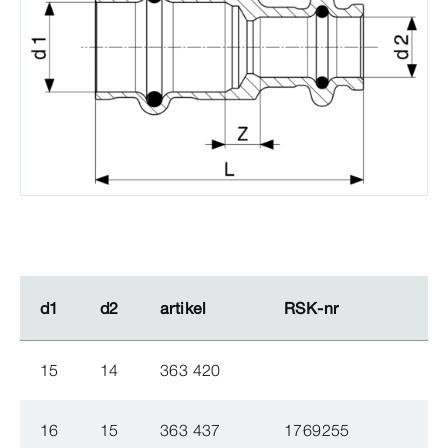
d1
d1
d2
d2
artikel
artikel
RSK-​nr
RSK-​nr
15
14
363 420
16
15
363 437
1769255