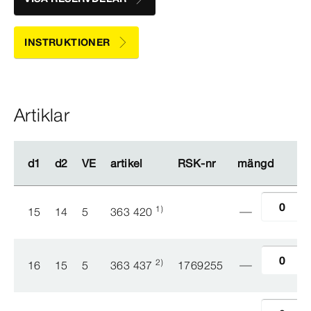
INSTRUKTIONER
Artiklar
d1
d1
d2
d2
VE
VE
artikel
artikel
RSK-​nr
RSK-​nr
mängd
mängd
1)
15
14
5
363 420
2)
16
15
5
363 437
1769255