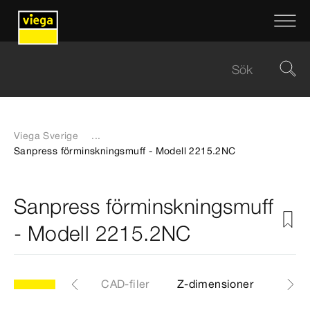
Viega Sverige
...
Sanpress förminskningsmuff - Modell 2215.2NC
Sanpress förminskningsmuff
- Modell 2215.2NC
NC
Artiklar
CAD-filer
Z-dimensioner
Certi