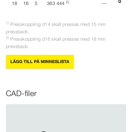
2)
18
16
5
363 444
1)
Presskoppling d14 skall pressas med
15
mm
pressback.
2)
Presskoppling d16 skall pressas med 18
mm
pressback.
LÄGG TILL PÅ MINNESLISTA
CAD-filer