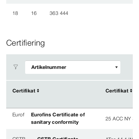
18
16
363 444
Certifiering
Certifikat
Certifikat
Certifikat
Certifikat
Eurof
Eurofins Certificate of
25 ACC NY 38
sanitary conformity
CSTB
CSTB Certificate