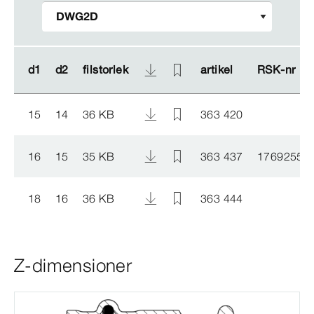
d1
d1
d2
d2
filstorlek
filstorlek
artikel
artikel
RSK-​nr
RSK-​nr
15
14
36 KB
363 420
16
15
35 KB
363 437
1769255
18
16
36 KB
363 444
Z-dimensioner