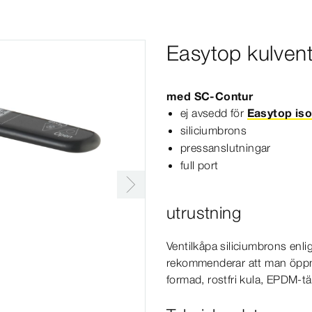
Easytop kulvent
med
SC‑Contur
ej avsedd för
Easytop iso
siliciumbrons
pressanslutningar
full port
utrustning
Ventilkåpa siliciumbrons enli
rekommenderar att man öppnar
formad, rostfri kula, EPDM-​t