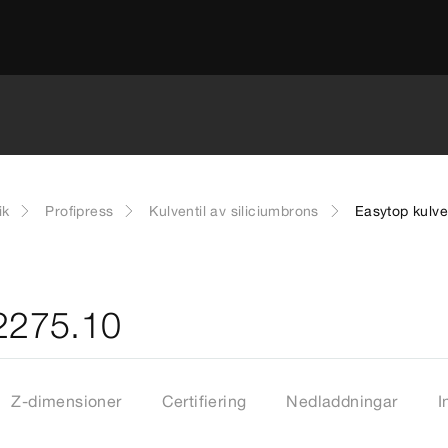
ik
Profipress
Kulventil av siliciumbrons
Easytop kulve
 2275.10
Z-dimensioner
Certifiering
Nedladdningar
I