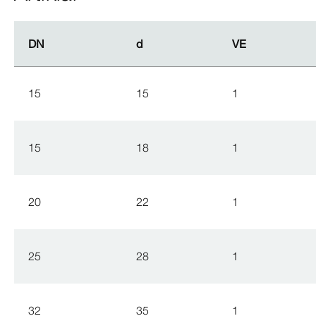
DN
DN
d
d
VE
VE
15
15
1
15
18
1
20
22
1
25
28
1
32
35
1