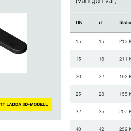
(Vänligen välj)
DN
DN
d
d
filsto
filsto
15
15
213 
15
18
211 
20
22
192 
25
28
155 
ATT LADDA 3D-MODELL
32
35
207 
40
42
259 