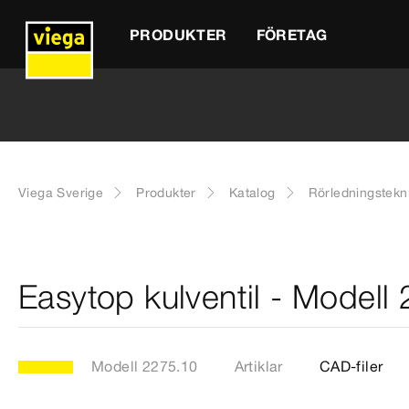
PRODUKTER
FÖRETAG
Viega Sverige
Produkter
Katalog
Rörledningstekn
Easytop kulventil - Modell
Modell 2275.10
Artiklar
CAD-filer