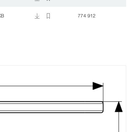
KB
774 912