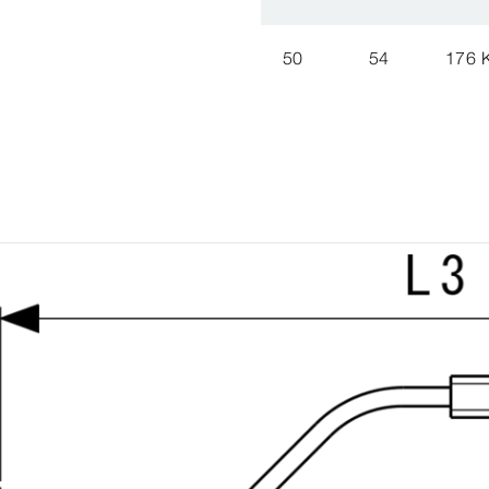
50
54
176 