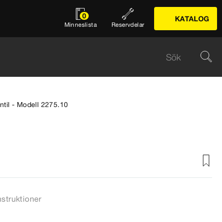
0
KATALOG
Minneslista
Reservdelar
ntil - Modell 2275.10
nstruktioner