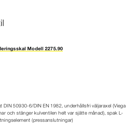
il
leringsskal Modell 2275.90
gt
DIN
50930‑6
/
DIN
EN
1982
, underhållsfri väljaraxel (Viega
 och stänger kulventilen helt var sjätte månad), spak L-​
ätningselement (pressanslutningar)