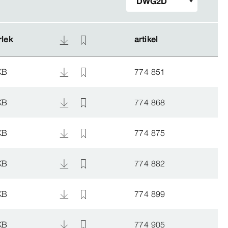
rlek
rlek
artikel
artikel
KB
774 851
KB
774 868
KB
774 875
KB
774 882
KB
774 899
KB
774 905