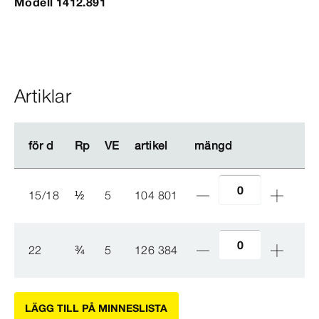
Modell 1412.891
Artiklar
för d
för d
Rp
Rp
VE
VE
artikel
artikel
mängd
mängd
15/18
½
5
104 801
22
¾
5
126 384
LÄGG TILL PÅ MINNESLISTA