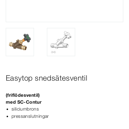
Easytop snedsätesventil
(friflödes­
ventil
)
med
SC‑Contur
siliciumbrons
pressanslutningar