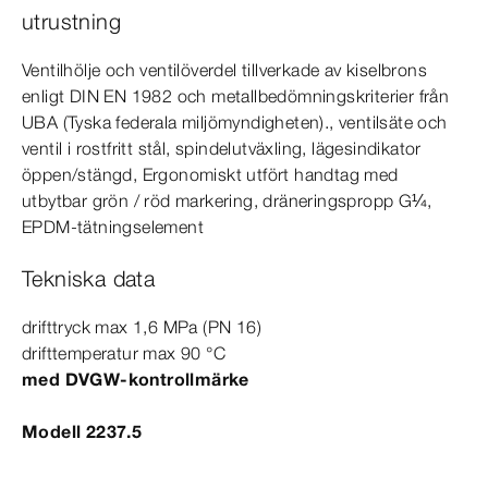
utrustning
Ventilhölje och ventilöverdel tillverkade av kiselbrons
enligt
DIN
EN
1982
och metallbedömningskriterier från
UBA (Tyska federala miljömyndigheten)., ventilsäte och
ventil i rostfritt stål, spindelutväxling, lägesindikator
öppen/stängd, Ergonomiskt utfört handtag med
utbytbar grön / röd markering, dräneringspropp G¼,
EPDM-​tätningselement
Tekniska data
drifttryck max 1,6
MPa
(PN 16)
drifttemperatur max 90
°C
med DVGW-​kontrollmärke
Modell 2237.5