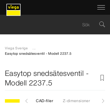
Viega Sverige
...
Easytop snedsätesventil - Modell 2237.5
Easytop snedsätesventil -
Modell 2237.5
.5
Artiklar
CAD-filer
Z-dimensioner
Certi