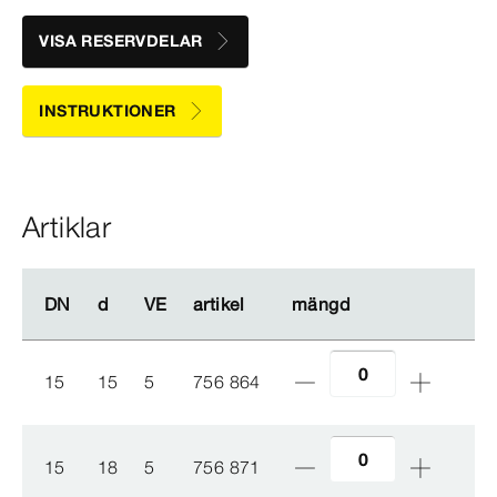
VISA RESERVDELAR
INSTRUKTIONER
Artiklar
DN
DN
d
d
VE
VE
artikel
artikel
mängd
mängd
15
15
5
756 864
15
18
5
756 871