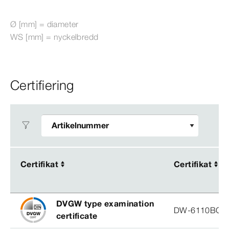
Ø
[mm]
= diameter
WS [mm] = nyckelbredd
Certifiering
Certifikat
Certifikat
Certifikat
Certifikat
DVGW type examination
DW-6110BO0
certificate