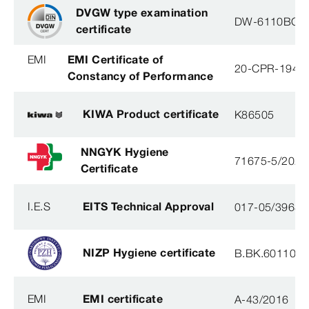
DVGW type examination
DW-6110BO0
certificate
EMI
EMI Certificate of
20-CPR-194-(
Constancy of Performance
KIWA Product certificate
K86505
NNGYK Hygiene
71675-5/2021
Certificate
I.E.S
EITS Technical Approval
017-05/3963-
NIZP Hygiene certificate
B.BK.60110.0
EMI
EMI certificate
A-43/2016