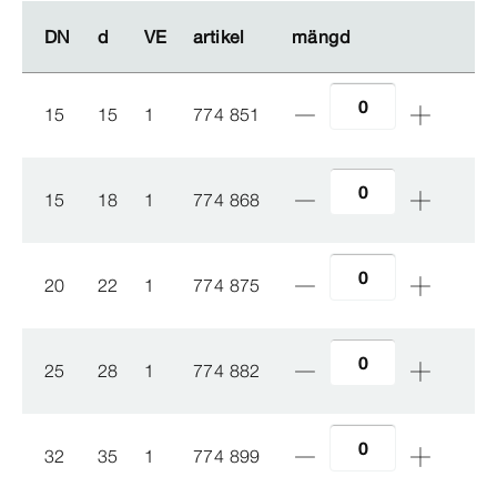
DN
DN
d
d
VE
VE
artikel
artikel
mängd
mängd
15
15
1
774 851
15
18
1
774 868
20
22
1
774 875
25
28
1
774 882
32
35
1
774 899