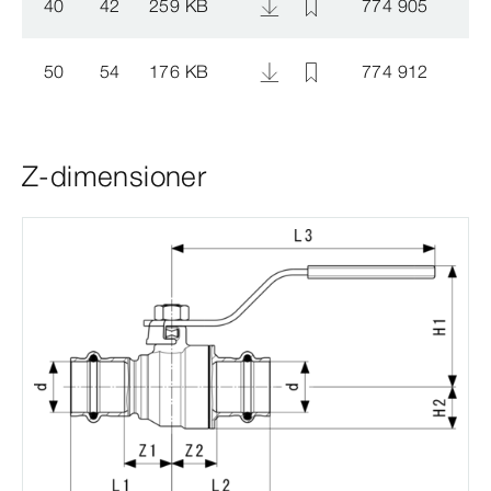
40
42
259 KB
774 905
50
54
176 KB
774 912
Z-dimensioner