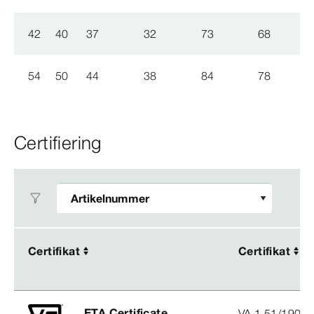
42
40
37
32
73
68
54
50
44
38
84
78
Certifiering
Certifikat
Certifikat
Certifikat
Certifikat
ETA Certificate
VA 1.51/1900