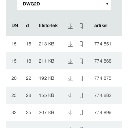
DN
DN
d
d
filstorlek
filstorlek
artikel
artikel
15
15
213 KB
774 851
15
18
211 KB
774 868
20
22
192 KB
774 875
25
28
155 KB
774 882
32
35
207 KB
774 899