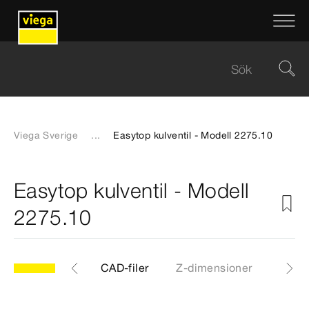
Viega Sverige
...
Easytop kulventil - Modell 2275.10
Easytop kulventil - Modell
2275.10
10
Artiklar
CAD-filer
Z-dimensioner
Certi