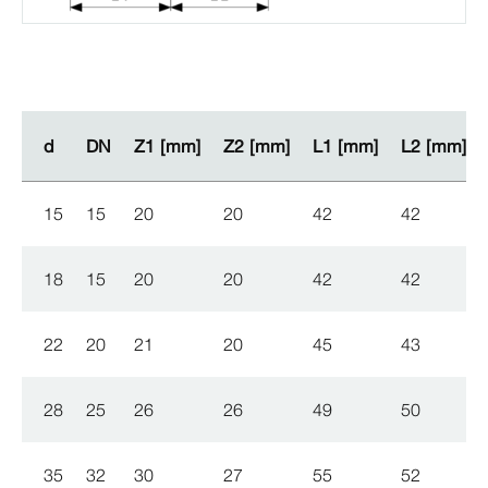
d
d
DN
DN
Z1 [mm]
Z1 [mm]
Z2 [mm]
Z2 [mm]
L1 [mm]
L1 [mm]
L2 [mm]
L2 [mm]
15
15
20
20
42
42
18
15
20
20
42
42
22
20
21
20
45
43
28
25
26
26
49
50
35
32
30
27
55
52