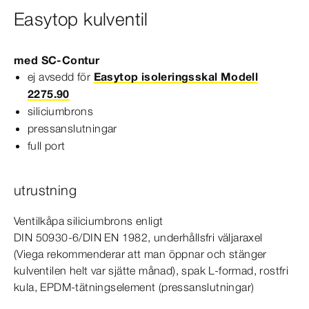
Easytop kulventil
med
SC‑Contur
ej avsedd för
Easytop isoleringsskal Modell
2275.90
siliciumbrons
pressanslutningar
full port
utrustning
Ventilkåpa siliciumbrons enligt
DIN
50930‑6
/
DIN
EN
1982
, underhållsfri väljaraxel
(Viega rekommenderar att man öppnar och stänger
kulventilen helt var sjätte månad), spak L-​formad, rostfri
kula, EPDM-​tätningselement (pressanslutningar)