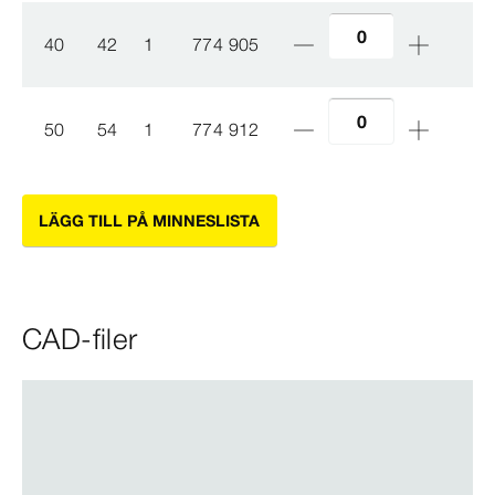
40
42
1
774 905
50
54
1
774 912
LÄGG TILL PÅ MINNESLISTA
CAD-filer