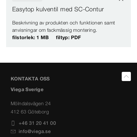
Easytop kulventil med SC-Contur
Beskrivning av produkten och funktionen samt
anvisningar om fackmässig montering.
filstorlek: 1 MB
filtyp: PDF
KONTAKTA OSS
Viega Sverige
Mölndalsvägen 24
412 63 Göteborg
+46 31 20 41 00
info@viega.se