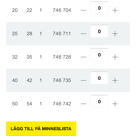
20
22
1
746 704
25
28
1
746 711
32
35
1
746 728
40
42
1
746 735
50
54
1
746 742
LÄGG TILL PÅ MINNESLISTA