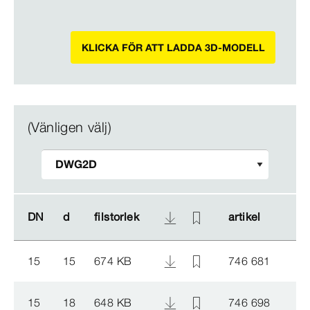
KLICKA FÖR ATT LADDA 3D-MODELL
(Vänligen välj)
DN
DN
d
d
filstorlek
filstorlek
artikel
artikel
15
15
674 KB
746 681
15
18
648 KB
746 698