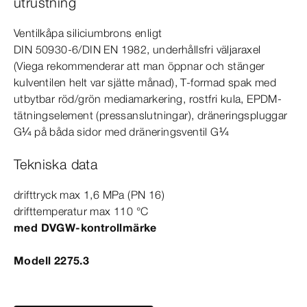
utrustning
Ventilkåpa siliciumbrons enligt
DIN
50930‑6
/
DIN
EN
1982
, underhållsfri väljaraxel
(Viega rekommenderar att man öppnar och stänger
kulventilen helt var sjätte månad), T-​formad spak med
utbytbar röd/grön mediamarkering, rostfri kula, EPDM-​
tätningselement (pressanslutningar), dräneringspluggar
G¼ på båda sidor med dräneringsventil G¼
Tekniska data
drifttryck max 1,6
MPa
(PN 16)
drifttemperatur max 110
°C
med DVGW-​kontrollmärke
Modell 2275.3