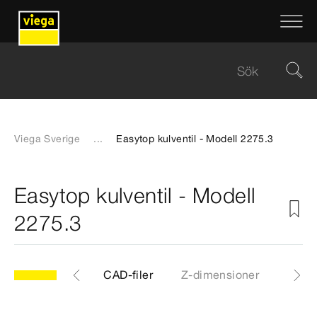
Viega Sverige
...
Easytop kulventil - Modell 2275.3
Easytop kulventil - Modell
2275.3
.3
Artiklar
CAD-filer
Z-dimensioner
Certi