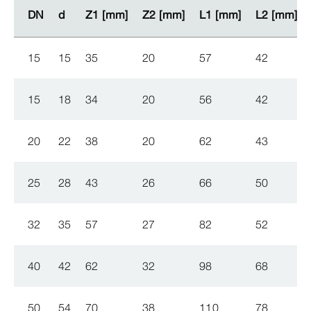
DN
DN
d
d
Z1 [mm]
Z1 [mm]
Z2 [mm]
Z2 [mm]
L1 [mm]
L1 [mm]
L2 [mm]
L2 [mm]
15
15
35
20
57
42
15
18
34
20
56
42
20
22
38
20
62
43
25
28
43
26
66
50
32
35
57
27
82
52
40
42
62
32
98
68
50
54
70
38
110
78