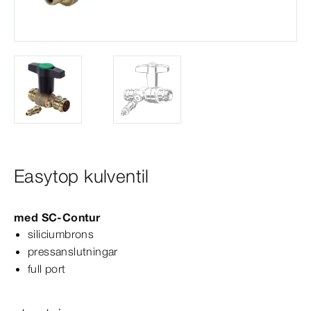
Easytop kulventil
med
SC‑Contur
siliciumbrons
pressanslutningar
full port