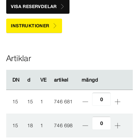
VISA RESERVDELAR
INSTRUKTIONER
Artiklar
DN
DN
d
d
VE
VE
artikel
artikel
mängd
mängd
15
15
1
746 681
15
18
1
746 698