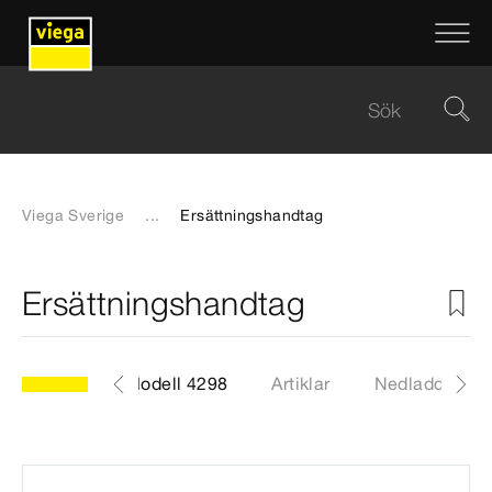
Viega Sverige
...
Ersättningshandtag
Ersättningshandtag
Modell 4298
Artiklar
Nedladdninga