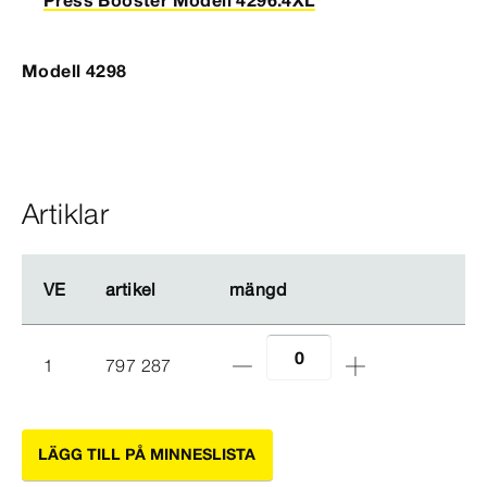
Press Booster Modell 4296.4XL
Modell 4298
Artiklar
VE
VE
artikel
artikel
mängd
mängd
1
797 287
LÄGG TILL PÅ MINNESLISTA