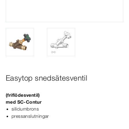
Easytop snedsätesventil
(friflödes­
ventil
)
med
SC‑Contur
siliciumbrons
pressanslutningar