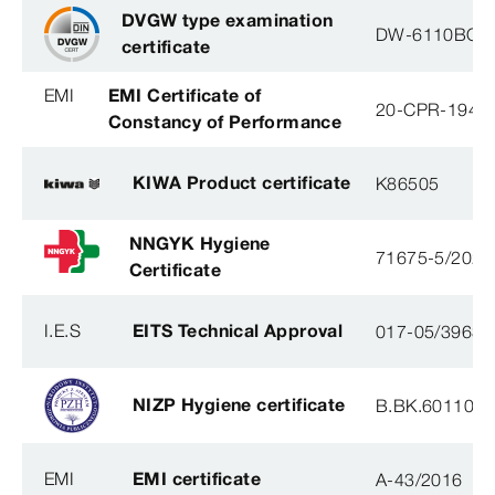
DVGW type examination
DW-6110BO0
certificate
EMI
EMI Certificate of
20-CPR-194-(
Constancy of Performance
KIWA Product certificate
K86505
NNGYK Hygiene
71675-5/2021
Certificate
I.E.S
EITS Technical Approval
017-05/3963-
NIZP Hygiene certificate
B.BK.60110.0
EMI
EMI certificate
A-43/2016