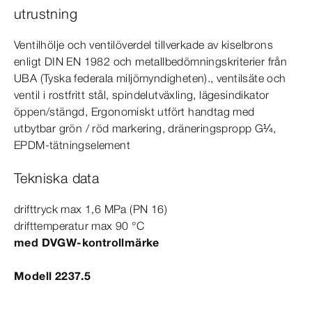
utrustning
Ventilhölje och ventilöverdel tillverkade av kiselbrons
enligt
DIN
EN
1982
och metallbedömningskriterier från
UBA (Tyska federala miljömyndigheten)., ventilsäte och
ventil i rostfritt stål, spindelutväxling, lägesindikator
öppen/stängd, Ergonomiskt utfört handtag med
utbytbar grön / röd markering, dräneringspropp G¼,
EPDM-​tätningselement
Tekniska data
drifttryck max 1,6
MPa
(PN 16)
drifttemperatur max 90
°C
med DVGW-​kontrollmärke
Modell 2237.5