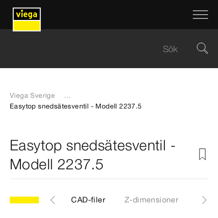
Viega Sverige
...
Easytop snedsätesventil - Modell 2237.5
Easytop snedsätesventil -
Modell 2237.5
.5
Artiklar
CAD-filer
Z-dimensioner
Certi