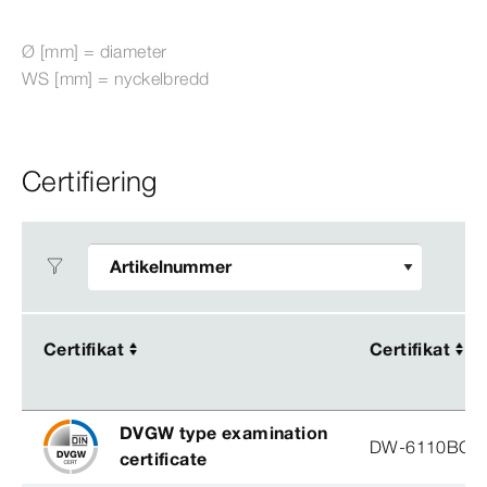
Ø
[mm]
= diameter
WS [mm] = nyckelbredd
Certifiering
Certifikat
Certifikat
Certifikat
Certifikat
DVGW type examination
DW-6110BO0
certificate