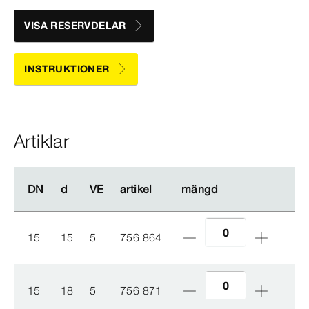
VISA RESERVDELAR
INSTRUKTIONER
Artiklar
DN
DN
d
d
VE
VE
artikel
artikel
mängd
mängd
15
15
5
756 864
15
18
5
756 871