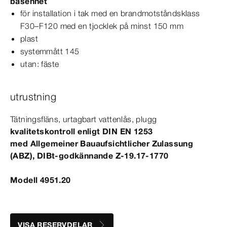
basenhet
för installation i tak med en brandmotståndsklass
F30–F120 med en tjocklek på minst 150
mm
plast
systemmått 145
utan: fäste
utrustning
Tätningsfläns, urtagbart vattenlås, plugg
kvalitetskontroll enligt
DIN
EN
1253
med Allgemeiner Bauaufsichtlicher Zulassung
(ABZ), DIBt-​godkännande Z-19.
17‑1770
Modell 4951.20
VISA RESERVDELAR