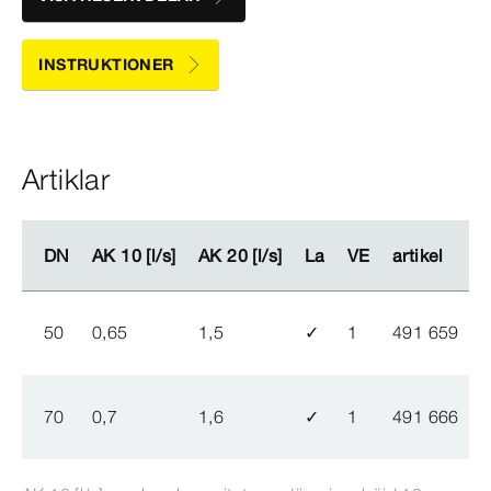
INSTRUKTIONER
Artiklar
DN
DN
AK 10 [l/s]
AK 10 [l/s]
AK 20 [l/s]
AK 20 [l/s]
La
La
VE
VE
artikel
artikel
50
0,65
1,5
✓
1
491 659
70
0,7
1,6
✓
1
491 666