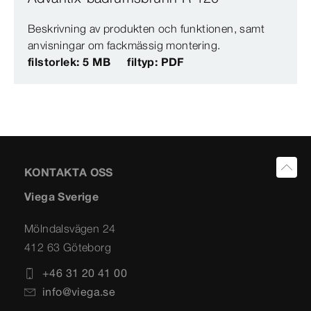
Beskrivning av produkten och funktionen, samt
anvisningar om fackmässig montering.
filstorlek: 5 MB
filtyp: PDF
KONTAKTA OSS
Viega Sverige
Mölndalsvägen 24
412 63 Göteborg
+46 31 20 41 00
info@viega.se