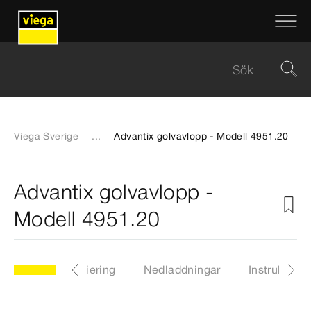
Viega Sverige
...
Advantix golvavlopp - Modell 4951.20
Advantix golvavlopp -
Modell 4951.20
rtiklar
Certifiering
Nedladdningar
Instruktione