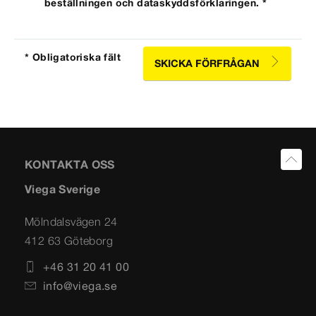
beställningen och dataskyddsförklaringen. *
* Obligatoriska fält
SKICKA FÖRFRÅGAN
KONTAKTA OSS
Viega Sverige
Mölndalsvägen 24
412 63 Göteborg
+46 31 20 41 00
info@viega.se