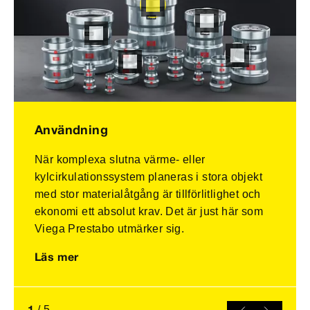
Användning
När komplexa slutna värme- eller
kylcirkulationssystem planeras i stora objekt
med stor materialåtgång är tillförlitlighet och
ekonomi ett absolut krav. Det är just här som
Viega Prestabo utmärker sig.
Läs mer
1
/
5