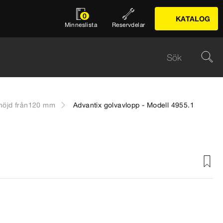
0
KATALOG
Minneslista
Reservdelar
nshöjd från120 mm
Advantix golvavlopp - Modell 4955.1