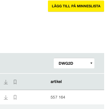
LÄGG TILL PÅ MINNESLISTA
artikel
artikel
557 164