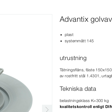
Advantix golva
plast
systemmått 145
utrustning
Tätningsfläns, fäste 150x15
av rostfritt stål 1.4301, urtag
Tekniska data
belastningsklass K=300
kg
kvalitetskontroll enligt
DI