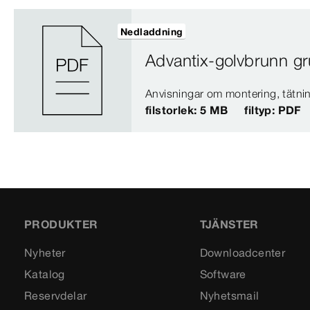
Nedladdning
Advantix-golvbrunn g
Anvisningar om montering, tätni
filstorlek: 5 MB
filtyp: PDF
PRODUKTER
TJÄNSTER
Nyheter
Downloadcenter
Katalog
Software
Reservdelar
Nyhetsmail