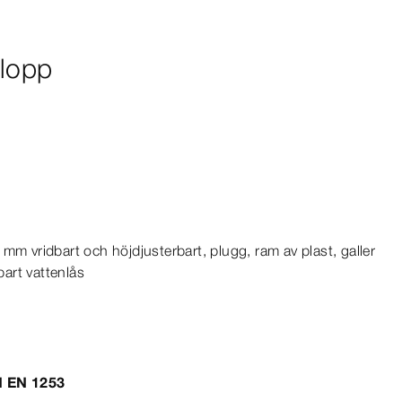
vlopp
0
mm
vridbart och höjdjusterbart, plugg, ram av plast, galler
bart vattenlås
N
EN
1253