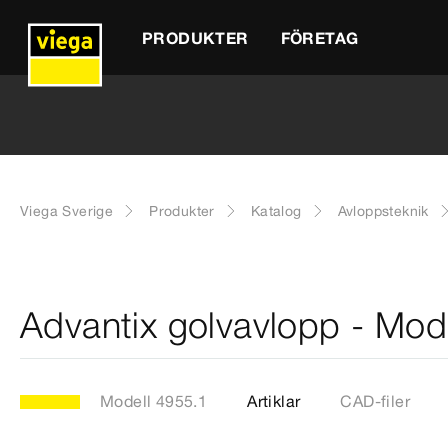
PRODUKTER
FÖRETAG
Viega Sverige
Produkter
Katalog
Avloppsteknik
Advantix golvavlopp - Mod
Modell 4955.1
Artiklar
CAD-filer