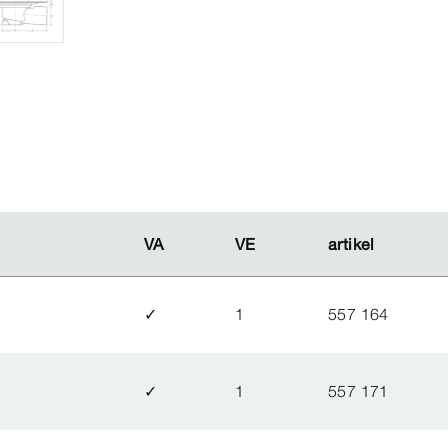
VA
VA
VE
VE
artikel
artikel
✓
1
557 164
✓
1
557 171