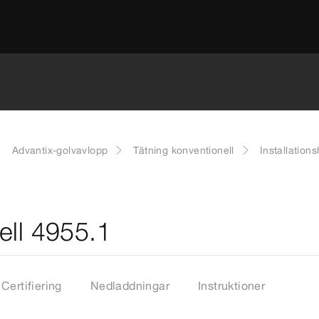
Advantix-golvavlopp
Tätning konventionell
Installatio
ell 4955.1
Certifiering
Nedladdningar
Instruktioner