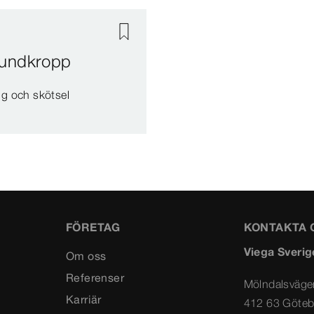
rundkropp
ng och skötsel
FÖRETAG
KONTAKTA 
Viega Sverig
Om oss
Referenser
Mölndalsväge
Karriär
412 63 Göteb