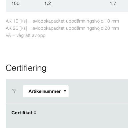
100
1,2
1,7
AK 10 [l/s] = avloppkapacitet uppdämningshöjd 10 mm
AK 20 [l/s] = avloppkapacitet uppdämningshöjd 20 mm
VA = vågrätt avlopp
Certifiering
Certifikat
Certifikat