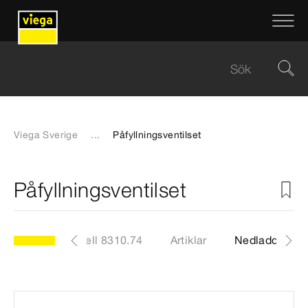
Viega Sverige
...
Påfyllningsventilset
Påfyllningsventilset
Modell 8310.74
Artiklar
Nedladdninga