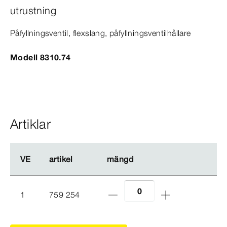
utrustning
Påfyllningsventil, flexslang, påfyllningsventilhållare
Modell 8310.74
Artiklar
VE
VE
artikel
artikel
mängd
mängd
1
759 254