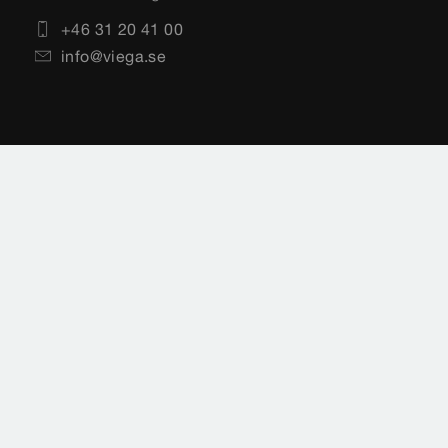
+46 31 20 41 00
info@viega.se
Impressum
Legal hänvisning
Integritetspolicy
Sidoöversikt
Landsval