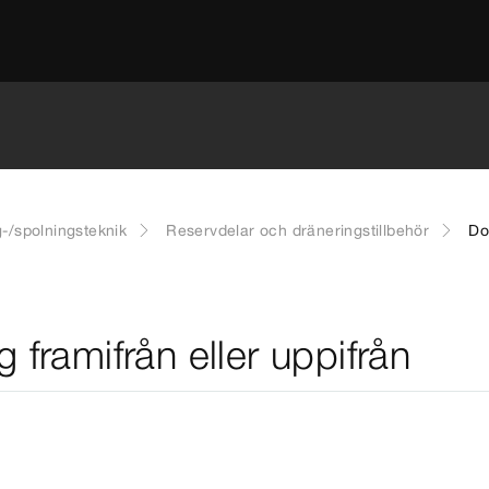
g-/spolningsteknik
Reservdelar och dräneringstillbehör
Do
 framifrån eller uppifrån