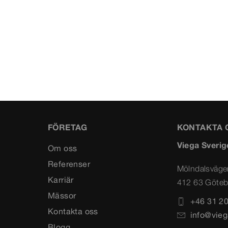
FÖRETAG
KONTAKTA 
Viega Sverig
Om oss
Referenser
Mölndalsväge
Karriär
412 63 Göteb
Mässor
+46 31 20
Kontakta oss
info@vieg
Blogg