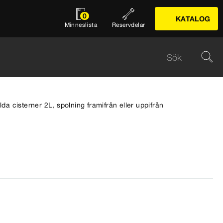
0
KATALOG
Minneslista
Reservdelar
lda cisterner 2L, spolning framifrån eller uppifrån