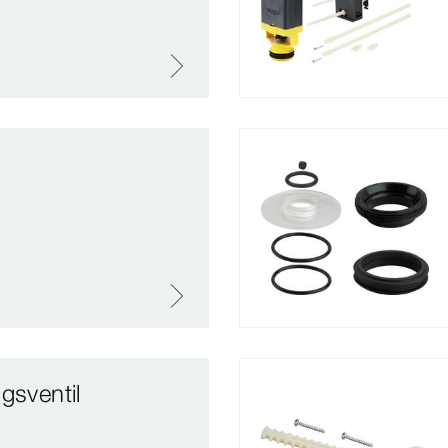
t
gsventil