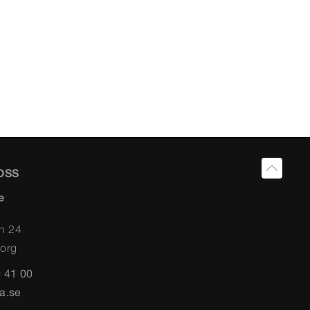
OSS
e
n 24
org
 41 00
a.se