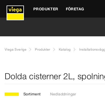
PRODUKTER
FÖRETAG
Viega Sverige
Produkter
Katalog
Installationsväg
Dolda cisterner 2L, spolning
Sortiment
Nedladdningar