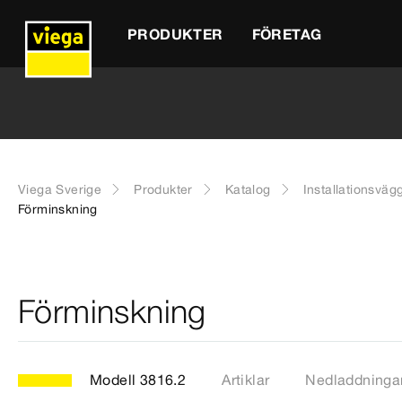
PRODUKTER
FÖRETAG
Viega Sverige
Produkter
Katalog
Installationsväg
Förminskning
Förminskning
Modell 3816.2
Artiklar
Nedladdninga