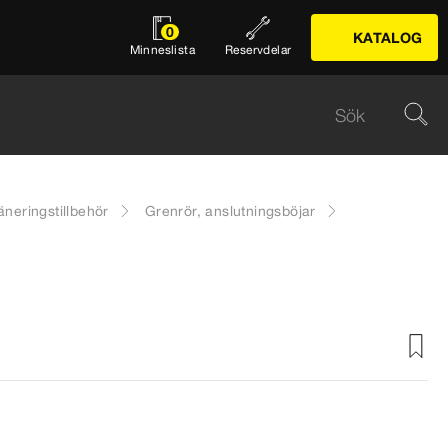
0
KATALOG
Minneslista
Reservdelar
äneringstillbehör
Grenrör, anslutningsböjar