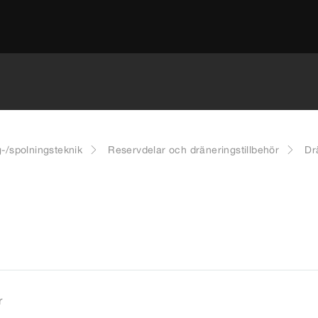
g-/spolningsteknik
Reservdelar och dräneringstillbehör
Dr
r