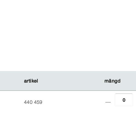
artikel
artikel
mängd
mängd
440 459