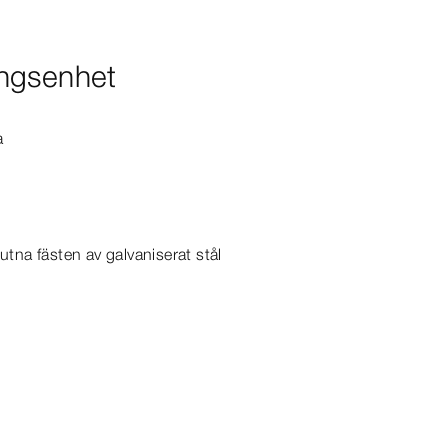
ngsenhet
a
utna fästen av galvaniserat stål