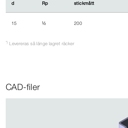
d
d
Rp
Rp
stickmått
stickmått
15
½
200
*)
Levereras så länge lagret räcker
CAD-filer