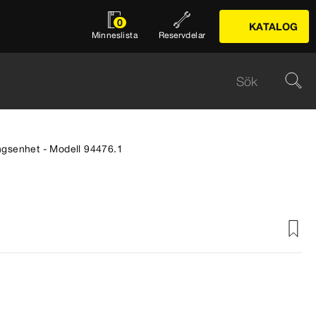
0
KATALOG
Minneslista
Reservdelar
ngsenhet - Modell 94476.1