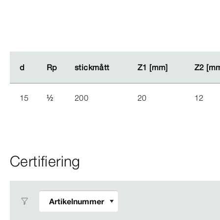
d
d
Rp
Rp
stickmått
stickmått
Z1 [mm]
Z1 [mm]
Z2 [m
Z2 [m
15
½
200
20
12
Certifiering