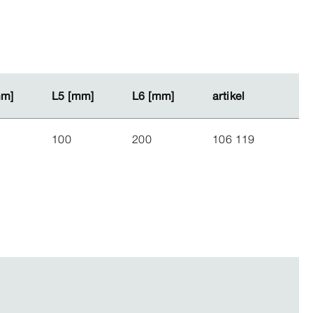
mm]
mm]
L5 [mm]
L5 [mm]
L6 [mm]
L6 [mm]
artikel
artikel
100
200
106 119