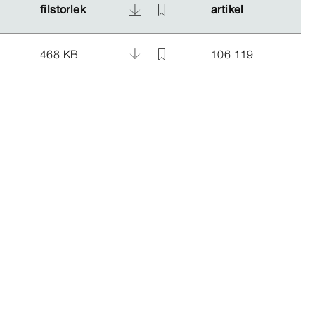
filstorlek
filstorlek
artikel
artikel
468 KB
106 119