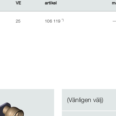
VE
VE
artikel
artikel
m
m
*)
25
106 119
(Vänligen välj)