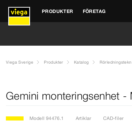
PRODUKTER
FÖRETAG
Viega Sverige
Produkter
Katalog
Rörledningstekn
Gemini monteringsenhet -
Modell 94476.1
Artiklar
CAD-filer