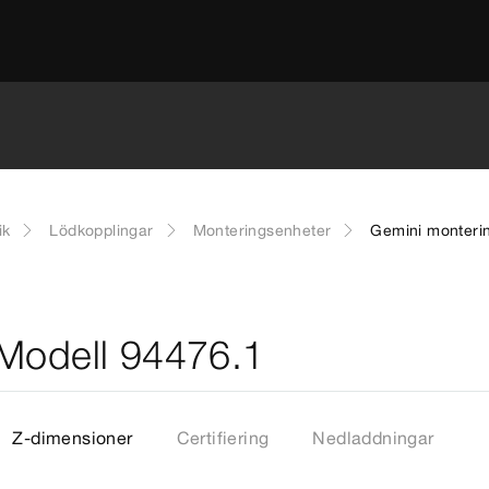
ik
Lödkopplingar
Monteringsenheter
Gemini monteri
 Modell 94476.1
Z-dimensioner
Certifiering
Nedladdningar