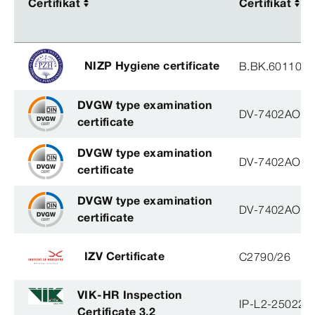
Certifikat
Certifikat
Certifikat
Certifikat
NIZP Hygiene certificate
B.BK.60110.1
DVGW type examination
DV-7402AO29
certificate
DVGW type examination
DV-7402AO29
certificate
DVGW type examination
DV-7402AO29
certificate
IZV Certificate
C2790/26
VIK-HR Inspection
IP-L2-250224
Certificate 3.2