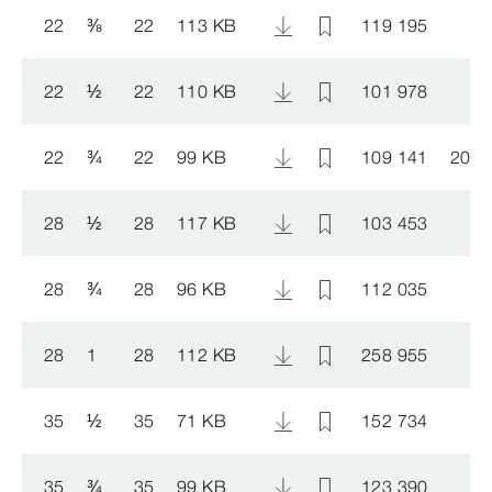
22
⅜
22
113 KB
119 195
22
½
22
110 KB
101 978
22
¾
22
99 KB
109 141
2005
28
½
28
117 KB
103 453
28
¾
28
96 KB
112 035
28
1
28
112 KB
258 955
35
½
35
71 KB
152 734
35
¾
35
99 KB
123 390