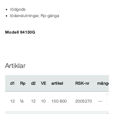
rödgods
lödanslutningar, Rp-​gänga
Modell 94130G
Artiklar
d1
d1
Rp
Rp
d2
d2
VE
VE
artikel
artikel
RSK-​nr
RSK-​nr
mängd
mängd
12
½
12
10
150 600
2005270