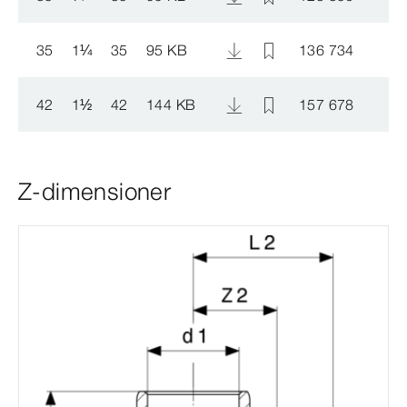
35
1
¼
35
95 KB
136 734
42
1
½
42
144 KB
157 678
Z-dimensioner