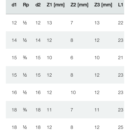
d1
d1
Rp
Rp
d2
d2
Z1 [mm]
Z1 [mm]
Z2 [mm]
Z2 [mm]
Z3 [mm]
Z3 [mm]
L1 [
L1 [
12
½
12
13
7
13
22
14
½
14
12
8
12
23
15
⅜
15
10
6
10
21
15
½
15
12
8
12
23
16
½
16
12
10
12
23
18
⅜
18
11
7
11
23
18
½
18
12
8
12
25