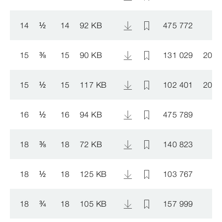
14
½
14
92 KB
475 772
15
⅜
15
90 KB
131 029
2005
15
½
15
117 KB
102 401
2005
16
½
16
94 KB
475 789
18
⅜
18
72 KB
140 823
18
½
18
125 KB
103 767
18
¾
18
105 KB
157 999