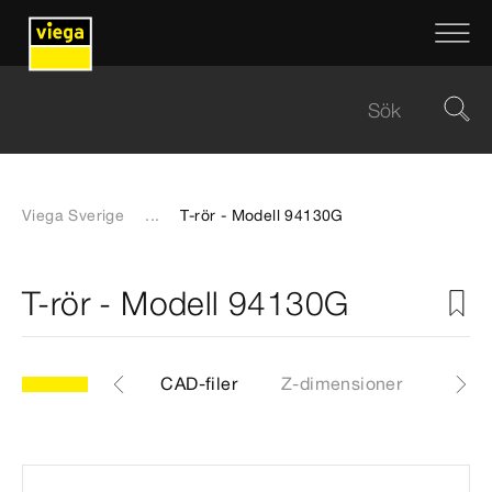
Viega Sverige
...
T-rör - Modell 94130G
T-rör - Modell 94130G
0G
Artiklar
CAD-filer
Z-dimensioner
Certi