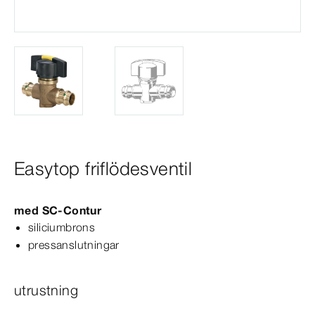
Easytop friflödesventil
med
SC‑Contur
siliciumbrons
pressanslutningar
utrustning