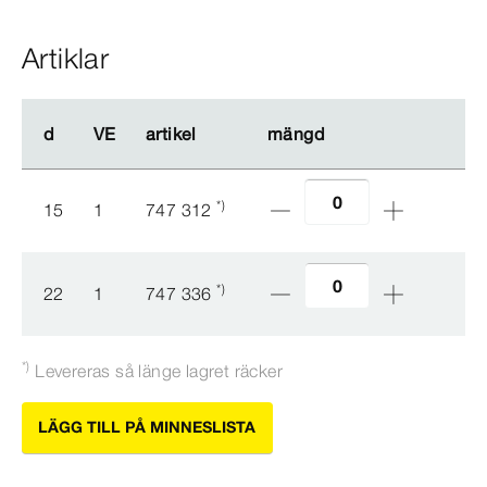
Artiklar
d
d
VE
VE
artikel
artikel
mängd
mängd
*)
15
1
747 312
*)
22
1
747 336
*)
Levereras så länge lagret räcker
LÄGG TILL PÅ MINNESLISTA