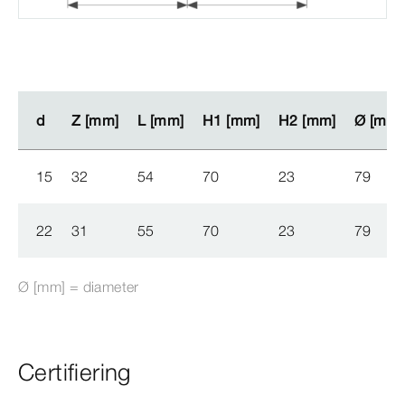
d
d
Z [mm]
Z [mm]
L [mm]
L [mm]
H1 [mm]
H1 [mm]
H2 [mm]
H2 [mm]
Ø
Ø
[mm]
[mm]
15
32
54
70
23
79
22
31
55
70
23
79
Ø
[mm]
= diameter
Certifiering