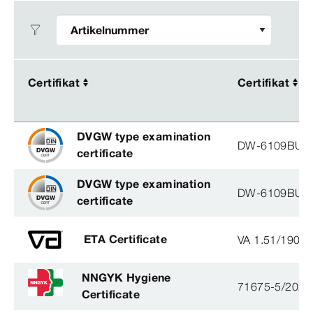
Certifikat
Certifikat
Certifikat
Certifikat
DVGW type examination
DW-6109BU0
certificate
DVGW type examination
DW-6109BU0
certificate
ETA Certificate
VA 1.51/1900
NNGYK Hygiene
71675-5/2021
Certificate