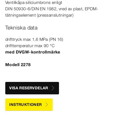
Ventilkåpa siliciumbrons enligt
DIN
50930‑6
/
DIN
EN
1982
, vred av plast, EPDM-​
tätningselement (pressanslutningar)
Tekniska data
drifttryck max 1,6
MPa
(PN 16)
drifttemperatur max 90
°C
med DVGW-​kontrollmärke
Modell 2278
VISA RESERVDELAR
INSTRUKTIONER