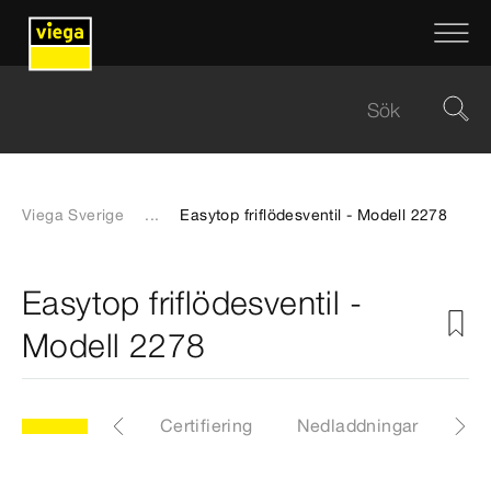
Viega Sverige
...
Easytop friflödesventil - Modell 2278
Easytop friflödesventil -
Modell 2278
Z-dimensioner
Certifiering
Nedladdningar
Ins