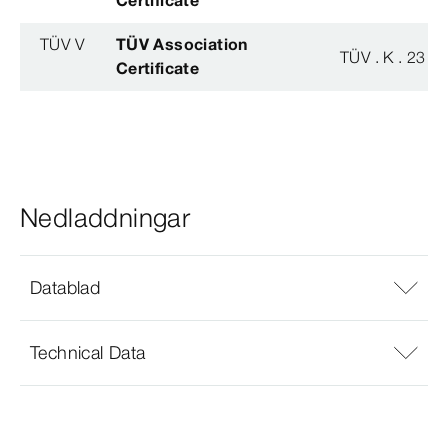
TÜV V
TÜV Association
TÜV . K . 23 - 
Certificate
Nedladdningar
Datablad
Technical Data