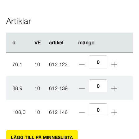
Artiklar
d
d
VE
VE
artikel
artikel
mängd
mängd
76,1
10
612 122
88,9
10
612 139
108,0
10
612 146
LÄGG TILL PÅ MINNESLISTA