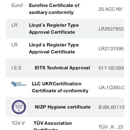
Eurof
Eurofins Certificate of
25 ACC NY 38
sanitary conformity
LR
Lloyd´s Register Type
LR26278528T
Approval Certificate
LR
Lloyd´s Register Type
LR21315958T
Approval Certificate
I.E.S
EITS Technical Approval
017-05/3991-
LLC UKRCertification
UA.1O393.003
Certificate of conformity
NIZP Hygiene certificate
B.BK.60110.0
TÜV V
TÜV Association
TÜV . K . 23 - 
Certificate