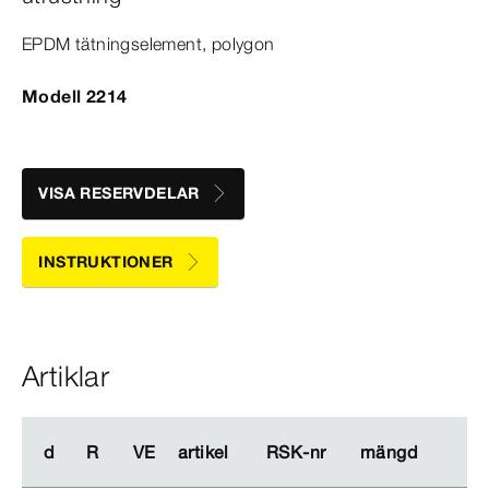
EPDM tätningselement, polygon
Modell 2214
VISA RESERVDELAR
INSTRUKTIONER
Artiklar
d
d
R
R
VE
VE
artikel
artikel
RSK-​nr
RSK-​nr
mängd
mängd