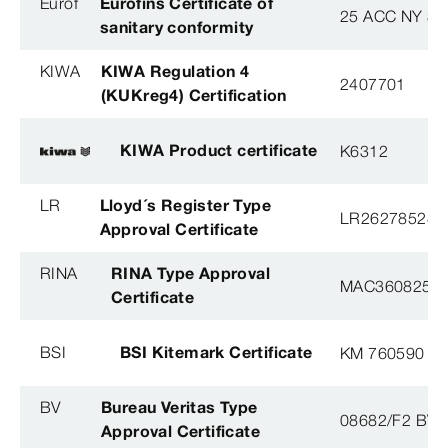
Eurof
Eurofins Certificate of
25 ACC NY 38
sanitary conformity
KIWA
KIWA Regulation 4
2407701
(KUKreg4) Certification
KIWA Product certificate
K6312
LR
Lloyd´s Register Type
LR26278528T
Approval Certificate
RINA
RINA Type Approval
MAC360825X
Certificate
BSI
BSI Kitemark Certificate
KM 760590
BV
Bureau Veritas Type
08682/F2 BV
Approval Certificate