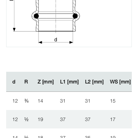
d
d
R
R
Z [mm]
Z [mm]
L1 [mm]
L1 [mm]
L2 [mm]
L2 [mm]
WS [mm]
WS [mm]
12
⅜
14
31
31
15
12
½
19
37
37
17
14
½
18
37
35
19