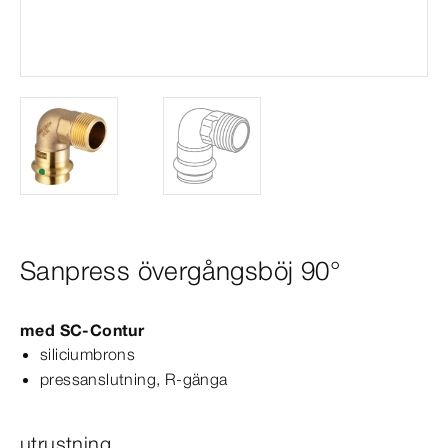
Sanpress övergångsböj 90°
med
SC‑Contur
siliciumbrons
pressanslutning, R-​gänga
utrustning