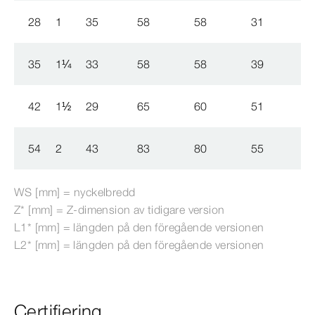
28
1
35
58
58
31
35
1
¼
33
58
58
39
42
1
½
29
65
60
51
54
2
43
83
80
55
WS [mm] = nyckelbredd
Z* [mm] = Z-​dimension av tidigare version
L1* [mm] = längden på den föregående versionen
L2* [mm] = längden på den föregående versionen
Certifiering