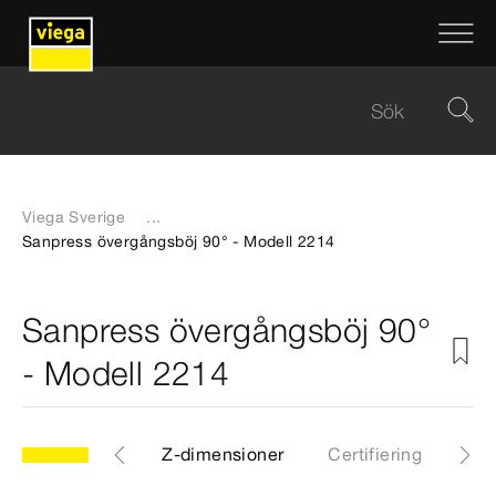
Viega Sverige
...
Sanpress övergångsböj 90° - Modell 2214
Sanpress övergångsböj 90°
- Modell 2214
CAD-filer
Z-dimensioner
Certifiering
Ned