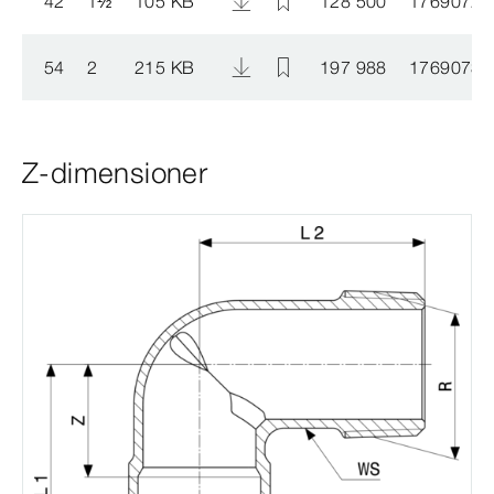
42
1
½
105 KB
128 500
1769072
54
2
215 KB
197 988
1769073
Z-dimensioner