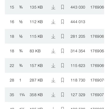
15
¾
135 KB
443 030
1769066
16
½
112 KB
444 013
18
½
115 KB
281 205
1769067
18
¾
83 KB
314 354
1769068
22
¾
157 KB
115 623
1769069
28
1
287 KB
118 730
1769070
35
1
¼
358 KB
127 329
1769071