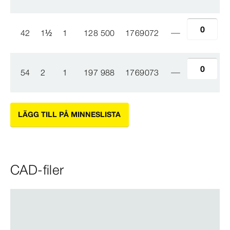
42
1
½
1
128 500
1769072
54
2
1
197 988
1769073
LÄGG TILL PÅ MINNESLISTA
CAD-filer