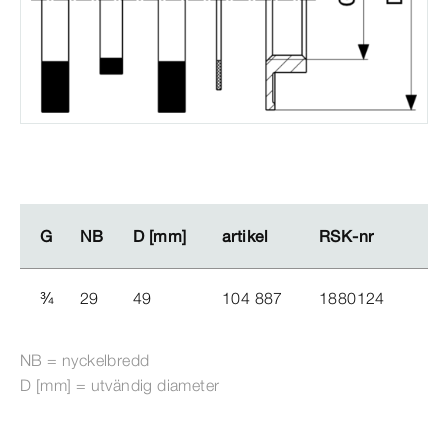
G
G
NB
NB
D [mm]
D [mm]
artikel
artikel
RSK-​nr
RSK-​nr
¾
29
49
104 887
1880124
NB = nyckelbredd
D [mm] = utvändig diameter