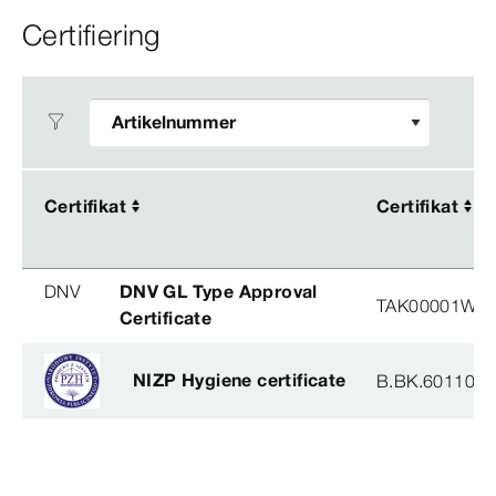
Certifiering
Certifikat
Certifikat
Certifikat
Certifikat
DNV
DNV GL Type Approval
TAK00001W8
Certificate
NIZP Hygiene certificate
B.BK.60110.0