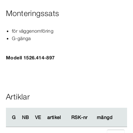
Monteringssats
för väggenomföring
G-​gänga
Modell 1526.414-897
Artiklar
G
G
NB
NB
VE
VE
artikel
artikel
RSK-​nr
RSK-​nr
mängd
mängd