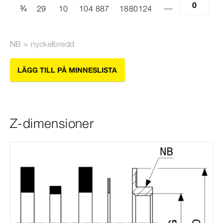
¾
29
10
104 887
1880124
NB = nyckelbredd
LÄGG TILL PÅ MINNESLISTA
Z-dimensioner