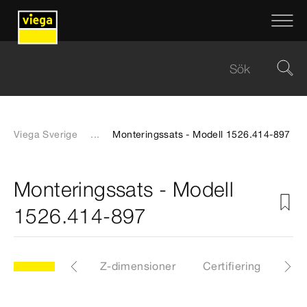
Viega Sverige
...
Monteringssats - Modell 1526.414-897
Monteringssats - Modell
1526.414-897
97
Artiklar
Z-dimensioner
Certifiering
Ned