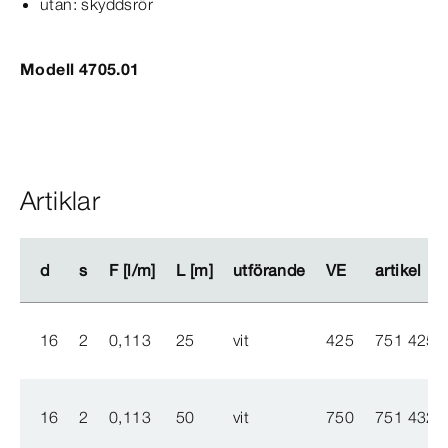
utan: skyddsrör
Modell 4705.01
Artiklar
d
d
s
s
F [l/m]
F [l/m]
L [m]
L [m]
utförande
utförande
VE
VE
artikel
artikel
16
2
0,113
25
vit
425
751 425
16
2
0,113
50
vit
750
751 432