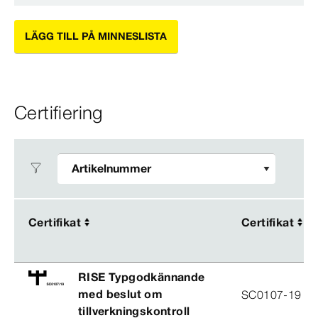
LÄGG TILL PÅ MINNESLISTA
Certifiering
Certifikat
Certifikat
Certifikat
Certifikat
RISE Typgodkännande
med beslut om
SC0107-19
tillverkningskontroll