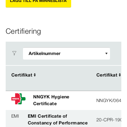
LÄGG TILL PÅ MINNESLISTA
Certifiering
Certifikat
Certifikat
Certifikat
Certifikat
NNGYK Hygiene
NNGYK/06463
Certificate
EMI
EMI Certificate of
20-CPR-190-(
Constancy of Performance