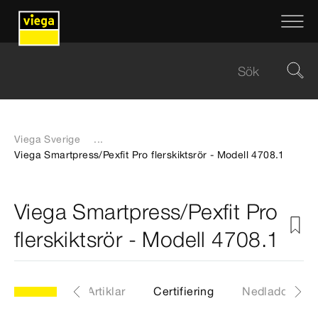
Viega Sverige
...
Viega Smartpress/Pexfit Pro flerskiktsrör - Modell 4708.1
Viega Smartpress/Pexfit Pro
flerskiktsrör - Modell 4708.1
dell 4708.1
Artiklar
Certifiering
Nedladdninga