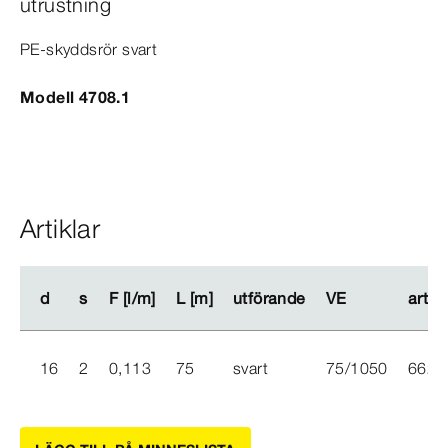
utrustning
PE-​skyddsrör svart
Modell 4708.1
Artiklar
d
d
s
s
F [l/m]
F [l/m]
L [m]
L [m]
utförande
utförande
VE
VE
artik
artik
16
2
0,113
75
svart
75/1050
662 