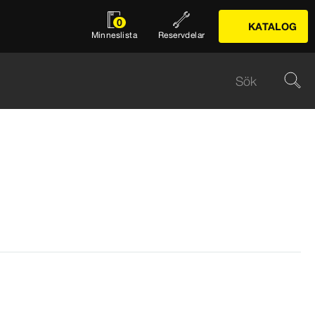
0
KATALOG
Minneslista
Reservdelar