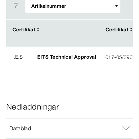
Certifikat
Certifikat
Certifikat
Certifikat
I.E.S
EITS Technical Approval
017-05/3963-
Nedladdningar
Datablad