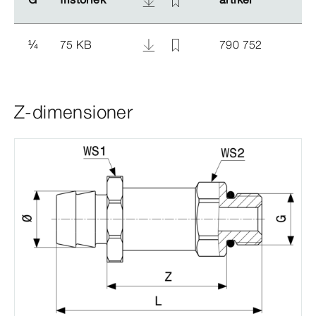
¼
75 KB
790 752
Z-dimensioner