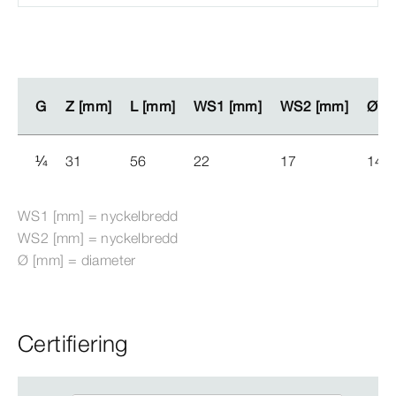
G
G
Z [mm]
Z [mm]
L [mm]
L [mm]
WS1 [mm]
WS1 [mm]
WS2 [mm]
WS2 [mm]
Ø
Ø
[
[
¼
31
56
22
17
14
WS1 [mm] = nyckelbredd
WS2 [mm] = nyckelbredd
Ø
[mm]
= diameter
Certifiering