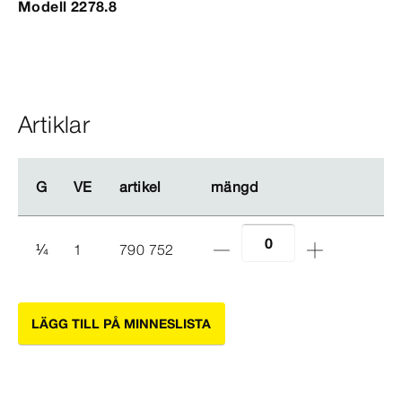
Modell 2278.8
Artiklar
G
G
VE
VE
artikel
artikel
mängd
mängd
¼
1
790 752
LÄGG TILL PÅ MINNESLISTA