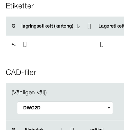
Etiketter
G
G
lagringsetikett (kartong)
lagringsetikett (kartong)
Lageretiketter 
Lageretiketter 
¼
CAD-filer
(Vänligen välj)
G
G
filstorlek
filstorlek
artikel
artikel