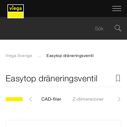
Viega Sverige
...
Easytop dräneringsventil
Easytop dräneringsventil
r
Etiketter
CAD-filer
Z-dimensioner
Certi