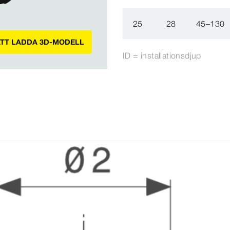
25
28
45–130
ATT LADDA 3D-MODELL
ID = installationsdjup