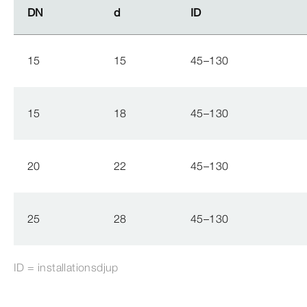
DN
DN
d
d
ID
ID
15
15
45–130
15
18
45–130
20
22
45–130
25
28
45–130
ID = installationsdjup