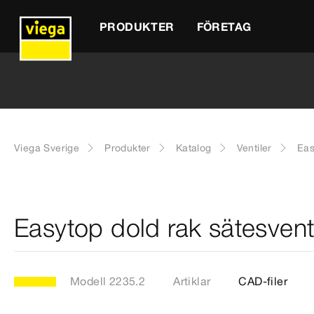
PRODUKTER
FÖRETAG
Viega Sverige
Produkter
Katalog
Ventiler
Eas
Easytop dold rak sätesvent
Modell 2235.2
Artiklar
CAD-filer