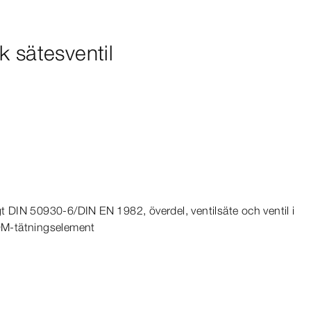
k sätesventil
gt
DIN
50930‑6
/
DIN
EN
1982
, överdel, ventilsäte och ventil i
DM-​tätningselement