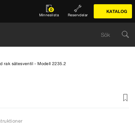
0
KATALOG
Minneslista
Reservdelar
d rak sätesventil - Modell 2235.2
struktioner