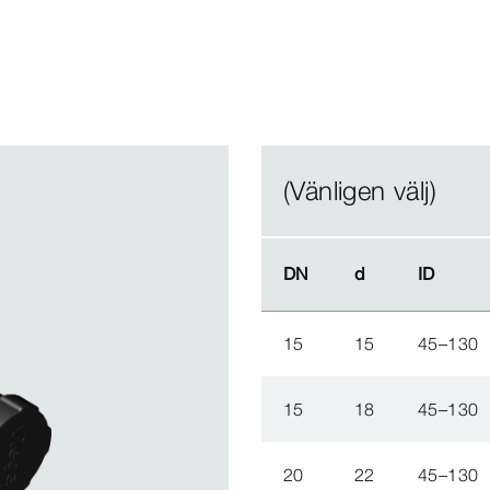
(Vänligen välj)
DN
DN
d
d
ID
ID
15
15
45–130
15
18
45–130
20
22
45–130