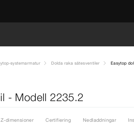
ytop-systemarmatur
Dolda raka sätesventiler
Easytop dol
il - Modell 2235.2
Z-dimensioner
Certifiering
Nedladdningar
In