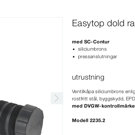
Easytop dold ra
med
SC‑Contur
siliciumbrons
pressanslutningar
utrustning
Ventilkåpa siliciumbrons enli
rostfritt stål, byggskydd, EP
med DVGW-​kontrollmärke
Modell 2235.2