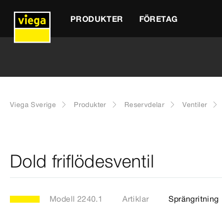
PRODUKTER
FÖRETAG
Viega Sverige
Produkter
Reservdelar
Ventiler
Dold friflödesventil
Modell 2240.1
Artiklar
Sprängritning