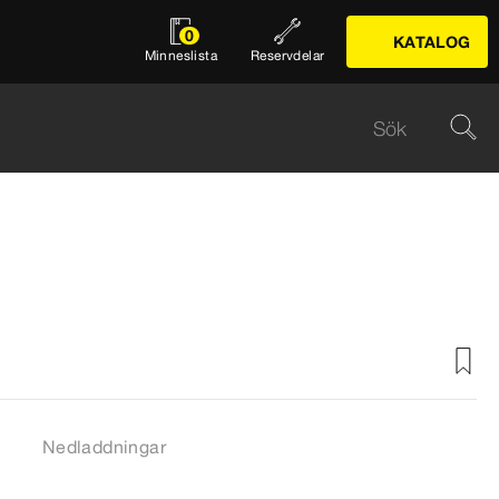
0
KATALOG
Minneslista
Reservdelar
Nedladdningar