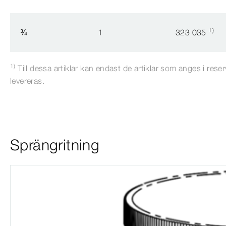
1)
¾
1
323 035
1)
Till dessa artiklar kan endast de artiklar som anges i reser
levereras.
Sprängritning