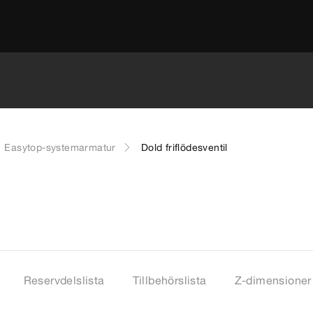
Easytop-systemarmatur
Dold friflödesventil
Reservdelslista
Tillbehörslista
Z-dimensioner