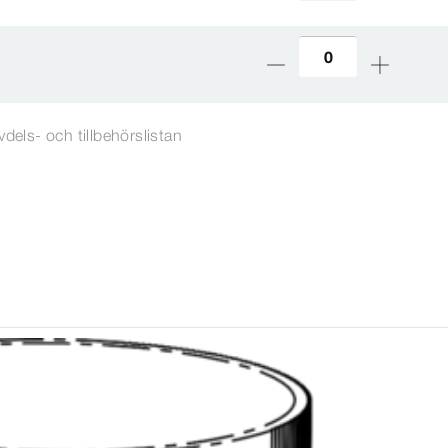
vdels- och tillbehörslistan