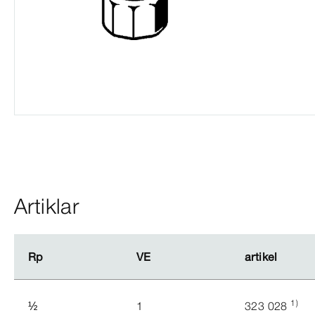
Artiklar
Rp
Rp
VE
VE
artikel
artikel
1)
½
1
323 028