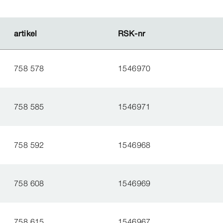
artikel
artikel
RSK-​nr
RSK-​nr
758 578
1546970
758 585
1546971
758 592
1546968
758 608
1546969
758 615
1546967