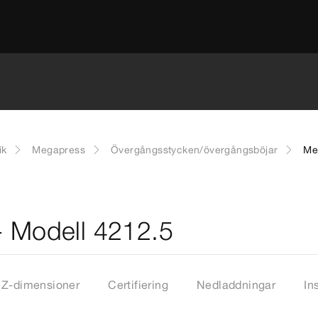
ik
Megapress
Övergångsstycken/övergångsböjar
Me
- Modell 4212.5
Z-dimensioner
Certifiering
Nedladdningar
In