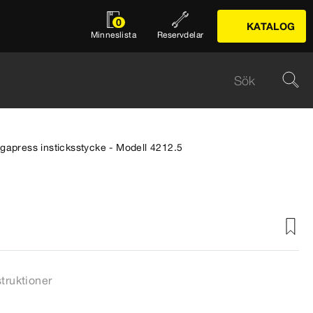
0
KATALOG
Minneslista
Reservdelar
gapress insticksstycke - Modell 4212.5
struktioner