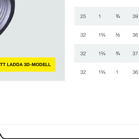
25
1
¾
39
32
1
¼
½
36
32
1
¼
¾
37
ATT LADDA 3D-MODELL
32
1
¼
1
36