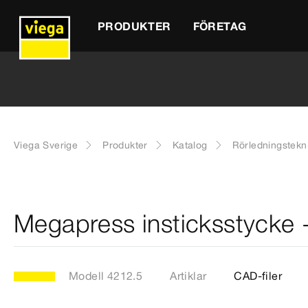
PRODUKTER
FÖRETAG
Viega Sverige
Produkter
Katalog
Rörledningstekn
Megapress insticksstycke 
Modell 4212.5
Artiklar
CAD-filer