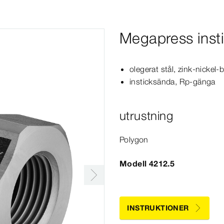
Megapress inst
olegerat stål, zink-​nickel-
insticksända, Rp-​gänga
utrustning
Polygon
Modell 4212.5
INSTRUKTIONER