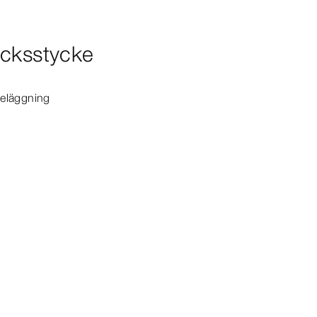
icksstycke
​beläggning