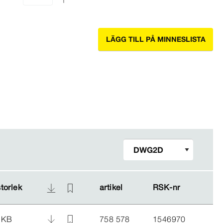
LÄGG TILL PÅ MINNESLISTA
storlek
storlek
artikel
artikel
RSK-​nr
RSK-​nr
 KB
758 578
1546970