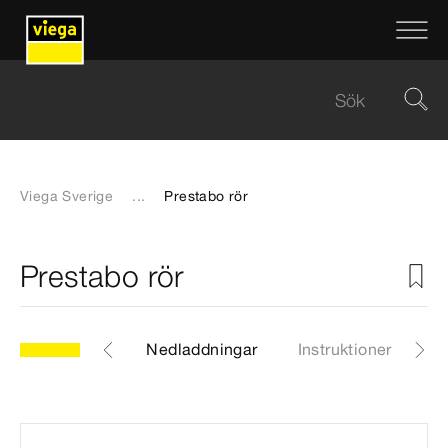
Viega Sverige
...
Prestabo rör
Prestabo rör
.1
Artiklar
Nedladdningar
Instruktioner
V