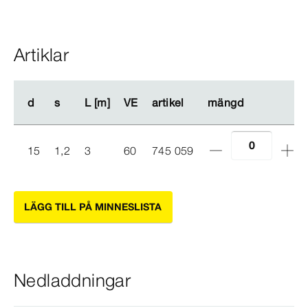
Artiklar
d
d
s
s
L [m]
L [m]
VE
VE
artikel
artikel
mängd
mängd
15
1,2
3
60
745 059
LÄGG TILL PÅ MINNESLISTA
Nedladdningar