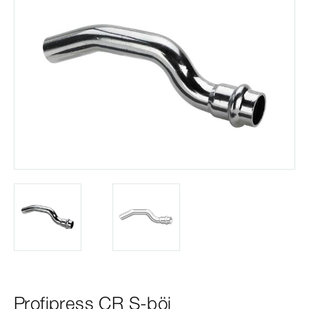
Profipress CR S-böj