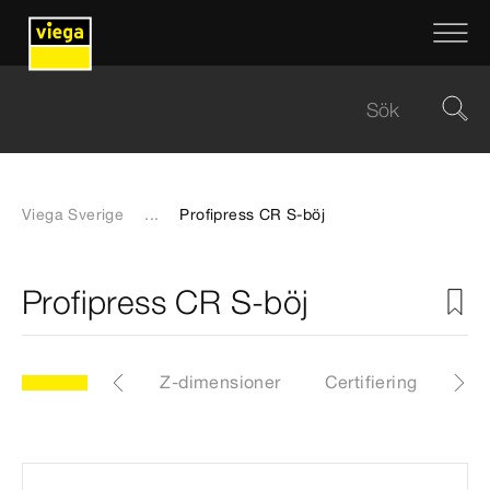
Viega Sverige
...
Profipress CR S-böj
Profipress CR S-böj
CR
Artiklar
Z-dimensioner
Certifiering
Ned