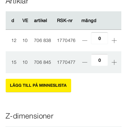
Artiklar
d
d
VE
VE
artikel
artikel
RSK-​nr
RSK-​nr
mängd
mängd
12
10
706 838
1770476
15
10
706 845
1770477
LÄGG TILL PÅ MINNESLISTA
Z-dimensioner