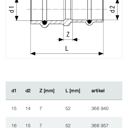
d1
d1
d2
d2
Z [mm]
Z [mm]
L [mm]
L [mm]
artikel
artikel
15
14
7
52
366 940
16
15
7
52
366 957