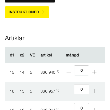
INSTRUKTIONER
Artiklar
d1
d1
d2
d2
VE
VE
artikel
artikel
mängd
mängd
1)
15
14
5
366 940
2)
16
15
5
366 957
2)
18
16
5
366 964