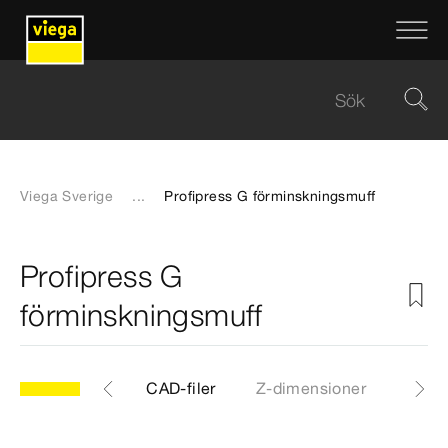
Viega Sverige
...
Profipress G förminskningsmuff
Profipress G
förminskningsmuff
NC
Artiklar
CAD-filer
Z-dimensioner
Certi