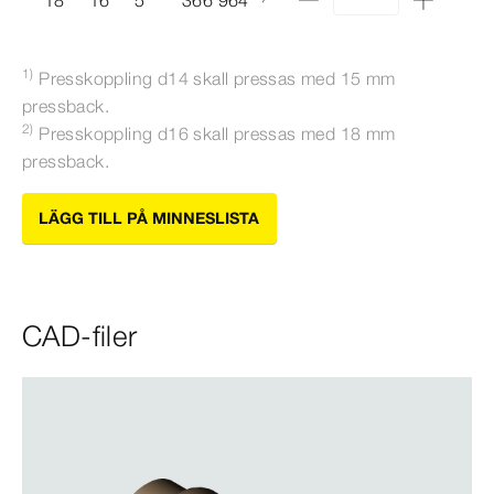
1)
Presskoppling d14 skall pressas med
15
mm
pressback.
2)
Presskoppling d16 skall pressas med 18
mm
pressback.
LÄGG TILL PÅ MINNESLISTA
CAD-filer