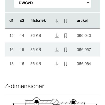
d1
d1
d2
d2
filstorlek
filstorlek
artikel
artikel
15
14
36 KB
366 940
16
15
35 KB
366 957
18
16
36 KB
366 964
Z-dimensioner