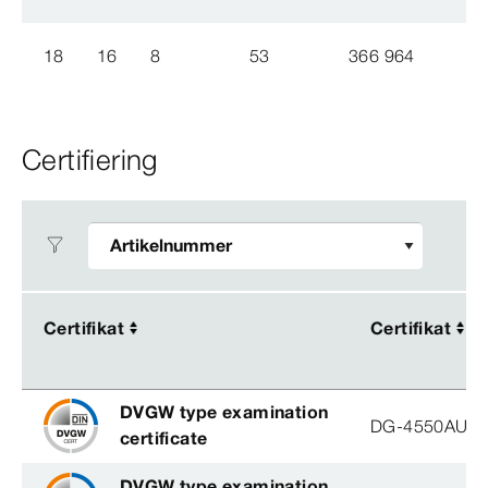
18
16
8
53
366 964
Certifiering
Certifikat
Certifikat
Certifikat
Certifikat
DVGW type examination
DG-4550AU00
certificate
DVGW type examination