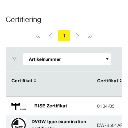
Certifiering
1
Certifikat
Certifikat
Certifikat
Certifikat
RISE Zertifikat
0134/05
DVGW type examination
DW-8501AP3