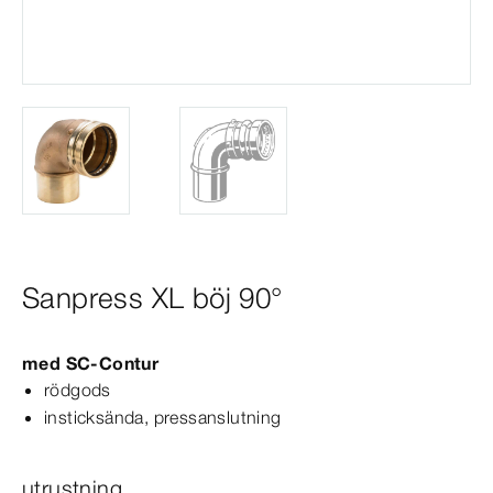
Sanpress XL böj 90°
med
SC‑Contur
rödgods
insticksända, pressanslutning
utrustning