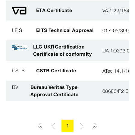
ETA Certificate
VA 1.22/1840
I.E.S
EITS Technical Approval
017-05/3990-
LLC UKRCertification
UA.1O393.003
Certificate of conformity
CSTB
CSTB Certificate
ATec 14.1/16
BV
Bureau Veritas Type
08683/F2 BV
Approval Certificate
1