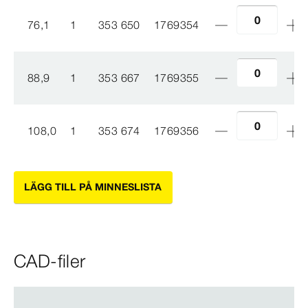
76,1
1
353 650
1769354
88,9
1
353 667
1769355
108,0
1
353 674
1769356
LÄGG TILL PÅ MINNESLISTA
CAD-filer