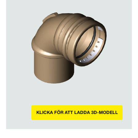
KLICKA FÖR ATT LADDA 3D-MODELL