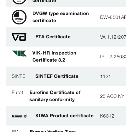
certificate
DVGW type examination
DW-8501AP3
certificate
ETA Certificate
VA 1.12/2078
VIK-HR Inspection
IP-L2-250825
Certificate 3.2
SINTE
SINTEF Certificate
1121
Eurof
Eurofins Certificate of
25 ACC NY 38
sanitary conformity
KIWA Product certificate
K6312
BV
Bureau Veritas Type