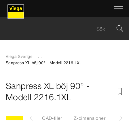
Viega Sverige
...
Sanpress XL böj 90° - Modell 2216.1XL
Sanpress XL böj 90° -
Modell 2216.1XL
XL
Artiklar
CAD-filer
Z-dimensioner
Certi