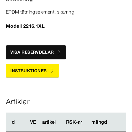
EPDM tätningselement, skärring
Modell 2216.1XL
VISA RESERVDELAR
INSTRUKTIONER
Artiklar
d
d
VE
VE
artikel
artikel
RSK-​nr
RSK-​nr
mängd
mängd