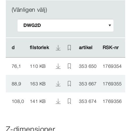
(Vänligen välj)
d
d
filstorlek
filstorlek
artikel
artikel
RSK-​nr
RSK-​nr
76,1
110 KB
353 650
1769354
88,9
163 KB
353 667
1769355
108,0
141 KB
353 674
1769356
Z-dimensioner