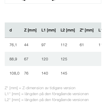
d
d
Z [mm]
Z [mm]
L1 [mm]
L1 [mm]
L2 [mm]
L2 [mm]
Z* [mm]
Z* [mm]
L1*
L1*
76,1
44
97
112
61
114
88,9
67
120
125
108,0
76
140
145
Z* [mm] = Z-​dimension av tidigare version
L1* [mm] = längden på den föregående versionen
L2* [mm] = längden på den föregående versionen