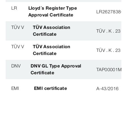
LR
Lloyd´s Register Type
LR26278380T
Approval Certificate
TÜV V
TÜV Association
TÜV . K . 23 - 
Certificate
TÜV V
TÜV Association
TÜV . K . 23 - 
Certificate
DNV
DNV GL Type Approval
TAP00001M5, 
Certificate
EMI
EMI certificate
A-43/2016