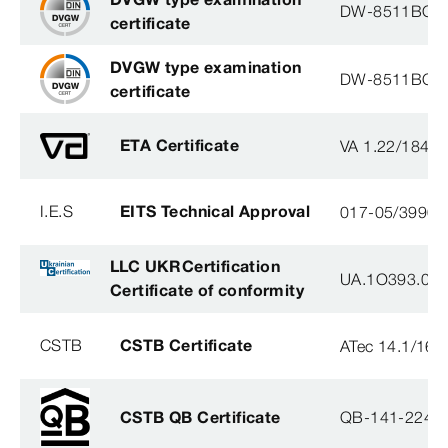
DW-8511BQ0
certificate
DVGW type examination
DW-8511BQ0
certificate
ETA Certificate
VA 1.22/1840
I.E.S
EITS Technical Approval
017-05/3990-
LLC UKRCertification
UA.1O393.003
Certificate of conformity
CSTB
CSTB Certificate
ATec 14.1/16
CSTB QB Certificate
QB-141-2246