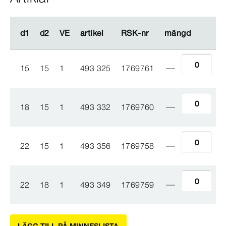
d1
d1
d2
d2
VE
VE
artikel
artikel
RSK-​nr
RSK-​nr
mängd
mängd
15
15
1
493 325
1769761
18
15
1
493 332
1769760
22
15
1
493 356
1769758
22
18
1
493 349
1769759