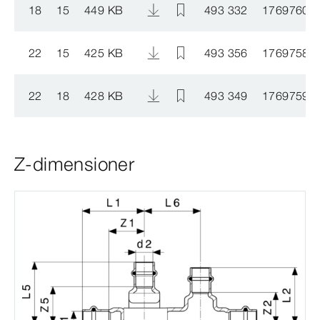
18
15
449 KB
493 332
1769760
22
15
425 KB
493 356
1769758
22
18
428 KB
493 349
1769759
Z-dimensioner