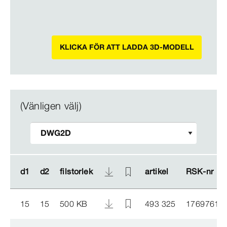
KLICKA FÖR ATT LADDA 3D-MODELL
(Vänligen välj)
d1
d1
d2
d2
filstorlek
filstorlek
artikel
artikel
RSK-​nr
RSK-​nr
15
15
500 KB
493 325
1769761