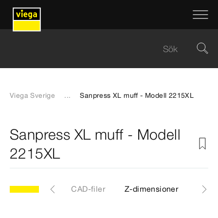
Viega Sverige
...
Sanpress XL muff - Modell 2215XL
Sanpress XL muff - Modell
2215XL
XL
Artiklar
CAD-filer
Z-dimensioner
Certi