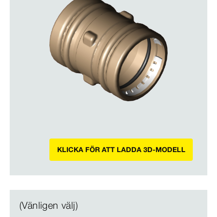
KLICKA FÖR ATT LADDA 3D-MODELL
(Vänligen välj)