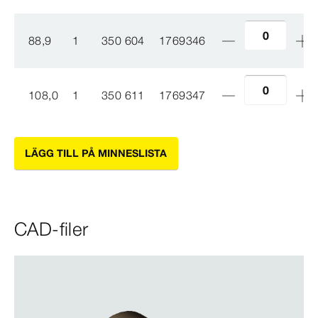
88,9
1
350 604
1769346
108,0
1
350 611
1769347
LÄGG TILL PÅ MINNESLISTA
CAD-filer