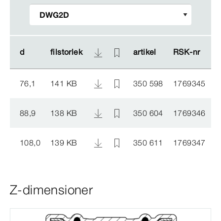
d
d
filstorlek
filstorlek
artikel
artikel
RSK-​nr
RSK-​nr
76,1
141 KB
350 598
1769345
88,9
138 KB
350 604
1769346
108,0
139 KB
350 611
1769347
Z-dimensioner