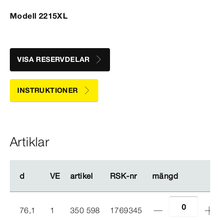
Modell 2215XL
VISA RESERVDELAR
INSTRUKTIONER
Artiklar
d
d
VE
VE
artikel
artikel
RSK-​nr
RSK-​nr
mängd
mängd
76,1
1
350 598
1769345