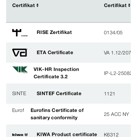
Certifikat
Certifikat
Certifikat
Certifikat
RISE Zertifikat
0134/05
ETA Certificate
VA 1.12/2078
VIK-HR Inspection
IP-L2-250825
Certificate 3.2
SINTE
SINTEF Certificate
1121
Eurof
Eurofins Certificate of
25 ACC NY 38
sanitary conformity
KIWA Product certificate
K6312