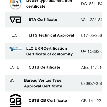
DVGW type examination
DW-8511BQ0
certificate
ETA Certificate
VA 1.22/1840
I.E.S
EITS Technical Approval
017-05/3990-
LLC UKRCertification
UA.1O393.003
Certificate of conformity
CSTB
CSTB Certificate
ATec 14.1/16
BV
Bureau Veritas Type
08683/F2 BV
Approval Certificate
CSTB QB Certificate
QB-141-2246