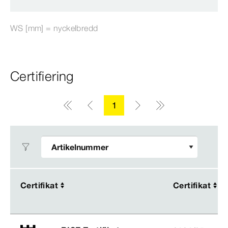
WS [mm] = nyckelbredd
Certifiering
1
Certifikat
Certifikat
Certifikat
Certifikat