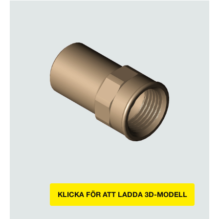
KLICKA FÖR ATT LADDA 3D-MODELL