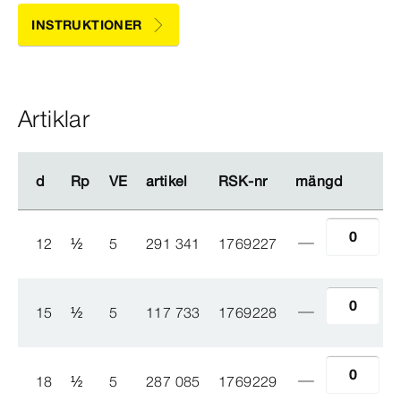
INSTRUKTIONER
Artiklar
d
d
Rp
Rp
VE
VE
artikel
artikel
RSK-​nr
RSK-​nr
mängd
mängd
12
½
5
291 341
1769227
15
½
5
117 733
1769228
18
½
5
287 085
1769229