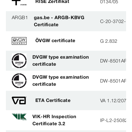
RISE Zertifikat
0134/05
ARGB1
gas.be - ARGB-KBVG
C-20-3702-B
Certificate
ÖVGW certificate
G 2.832
DVGW type examination
DW-8501AP3
certificate
DVGW type examination
DW-8501AP3
certificate
ETA Certificate
VA 1.12/2078
VIK-HR Inspection
IP-L2-250825
Certificate 3.2