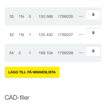
35
1
¼
5
130 589
1769235
42
1
½
1
135 430
1769237
54
2
1
199 104
1769238
LÄGG TILL PÅ MINNESLISTA
CAD-filer