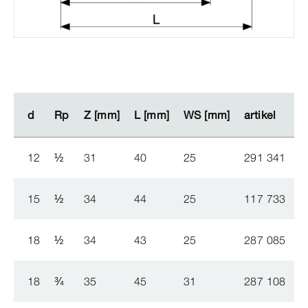
d
d
Rp
Rp
Z [mm]
Z [mm]
L [mm]
L [mm]
WS [mm]
WS [mm]
artikel
artikel
R
R
12
½
31
40
25
291 341
1
15
½
34
44
25
117 733
1
18
½
34
43
25
287 085
1
18
¾
35
45
31
287 108
1