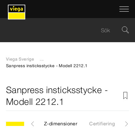
Viega Sverige
...
Sanpress insticksstycke - Modell 2212.1
Sanpress insticksstycke -
Modell 2212.1
CAD-filer
Z-dimensioner
Certifiering
Ned