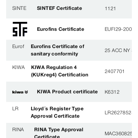
SINTE
SINTEF Certificate
1121
Eurofins Certificate
EUFI29-20005
Eurof
Eurofins Certificate of
25 ACC NY 38
sanitary conformity
KIWA
KIWA Regulation 4
2407701
(KUKreg4) Certification
KIWA Product certificate
K6312
LR
Lloyd´s Register Type
LR26278528T
Approval Certificate
RINA
RINA Type Approval
MAC360825X
Certificate