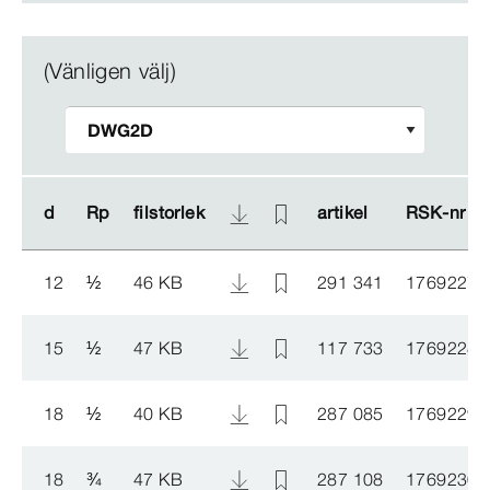
(Vänligen välj)
d
d
Rp
Rp
filstorlek
filstorlek
artikel
artikel
RSK-​nr
RSK-​nr
12
½
46 KB
291 341
1769227
15
½
47 KB
117 733
1769228
18
½
40 KB
287 085
1769229
18
¾
47 KB
287 108
1769230