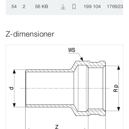
54
2
56 KB
199 104
1769238
Z-dimensioner