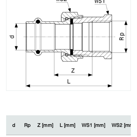
d
d
Rp
Rp
Z [mm]
Z [mm]
L [mm]
L [mm]
WS1 [mm]
WS1 [mm]
WS2 [mm]
WS2 [mm]