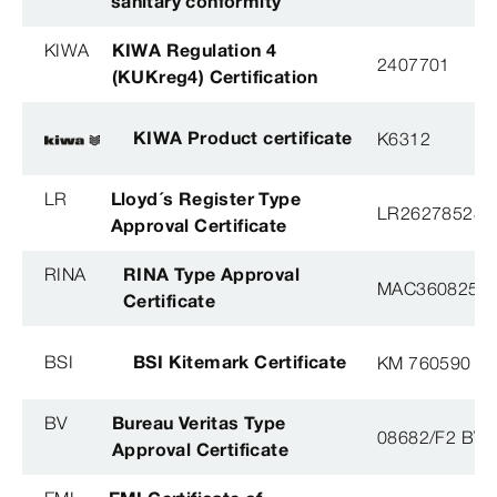
sanitary conformity
KIWA
KIWA Regulation 4
2407701
(KUKreg4) Certification
KIWA Product certificate
K6312
LR
Lloyd´s Register Type
LR26278528T
Approval Certificate
RINA
RINA Type Approval
MAC360825X
Certificate
BSI
BSI Kitemark Certificate
KM 760590
BV
Bureau Veritas Type
08682/F2 BV
Approval Certificate