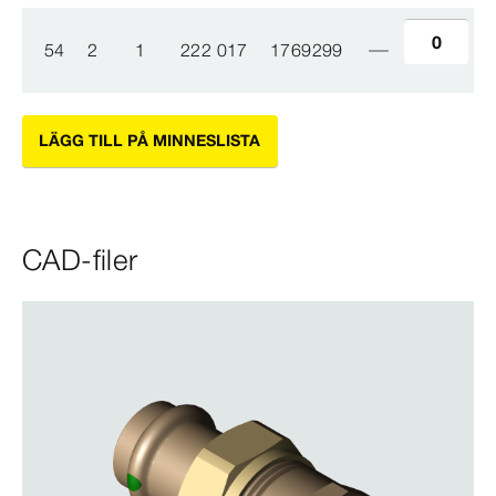
54
2
1
222 017
1769299
LÄGG TILL PÅ MINNESLISTA
CAD-filer