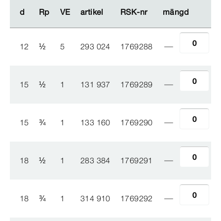
d
d
Rp
Rp
VE
VE
artikel
artikel
RSK-​nr
RSK-​nr
mängd
mängd
12
½
5
293 024
1769288
15
½
1
131 937
1769289
15
¾
1
133 160
1769290
18
½
1
283 384
1769291
18
¾
1
314 910
1769292