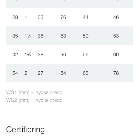
28
1
33
76
44
46
35
1
¼
36
83
50
53
42
1
½
38
96
56
60
54
2
27
84
66
78
WS1 [mm] = nyckelbredd
WS2 [mm] = nyckelbredd
Certifiering