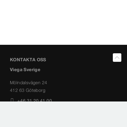
KONTAKTA OSS
Viega Sverige
Mölndalsvägen 24
412 63 Göteborg
+46 31 20 41 00
info@viega.se