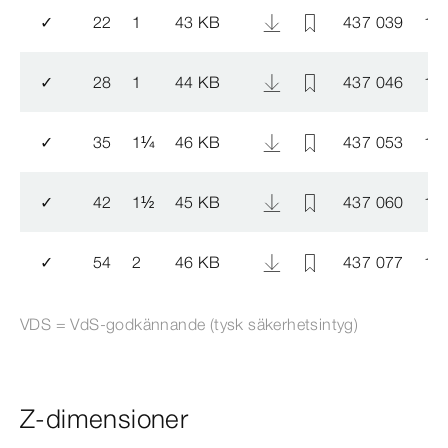
✓
22
1
43 KB
437 039
14
✓
28
1
44 KB
437 046
14
✓
35
1
¼
46 KB
437 053
14
✓
42
1
½
45 KB
437 060
14
✓
54
2
46 KB
437 077
14
VDS = VdS-​godkännande (tysk säkerhetsintyg)
Z-dimensioner