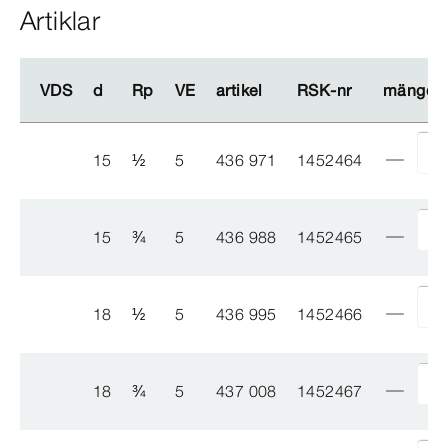
Artiklar
VDS
VDS
d
d
Rp
Rp
VE
VE
artikel
artikel
RSK-​nr
RSK-​nr
mängd
mängd
15
½
5
436 971
1452464
15
¾
5
436 988
1452465
18
½
5
436 995
1452466
18
¾
5
437 008
1452467