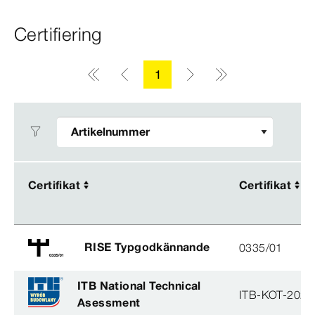
Certifiering
1
Certifikat
Certifikat
Certifikat
Certifikat
RISE Typgodkännande
0335/01
ITB National Technical
ITB-KOT-2020
Asessment