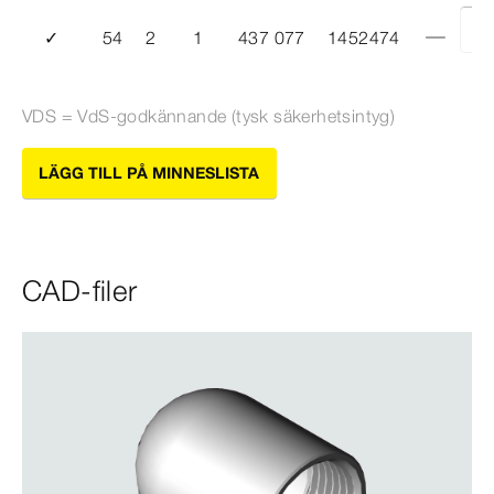
✓
54
2
1
437 077
1452474
VDS = VdS-​godkännande (tysk säkerhetsintyg)
LÄGG TILL PÅ MINNESLISTA
CAD-filer