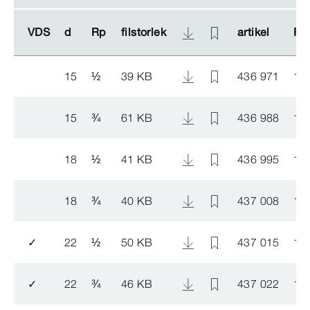
VDS
VDS
d
d
Rp
Rp
filstorlek
filstorlek
artikel
artikel
RSK
RSK
15
½
39 KB
436 971
14
15
¾
61 KB
436 988
14
18
½
41 KB
436 995
14
18
¾
40 KB
437 008
14
✓
22
½
50 KB
437 015
14
✓
22
¾
46 KB
437 022
14