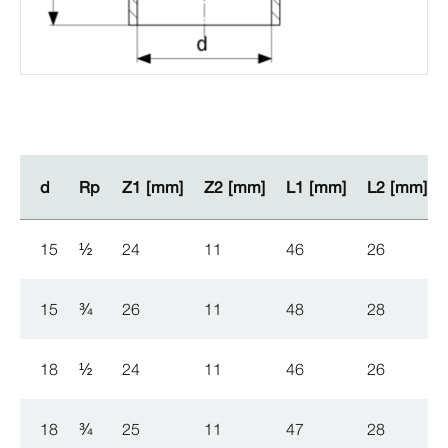
d
d
Rp
Rp
Z1 [mm]
Z1 [mm]
Z2 [mm]
Z2 [mm]
L1 [mm]
L1 [mm]
L2 [mm]
L2 [mm]
15
½
24
11
46
26
15
¾
26
11
48
28
18
½
24
11
46
26
18
¾
25
11
47
28