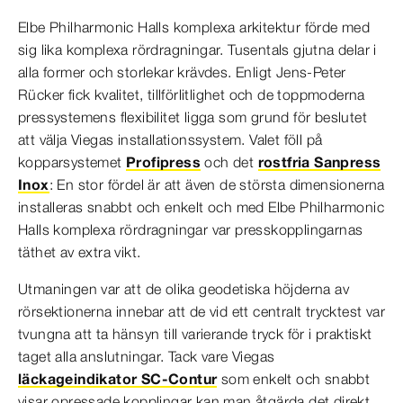
Elbe Philharmonic Halls komplexa arkitektur förde med
sig lika komplexa rördragningar. Tusentals gjutna delar i
alla former och storlekar krävdes. Enligt Jens-Peter
Rücker fick kvalitet, tillförlitlighet och de toppmoderna
pressystemens flexibilitet ligga som grund för beslutet
att välja Viegas installationssystem. Valet föll på
kopparsystemet
Profipress
och det
rostfria Sanpress
Inox
: En stor fördel är att även de största dimensionerna
installeras snabbt och enkelt och med Elbe Philharmonic
Halls komplexa rördragningar var presskopplingarnas
täthet av extra vikt.
Utmaningen var att de olika geodetiska höjderna av
rörsektionerna innebar att de vid ett centralt trycktest var
tvungna att ta hänsyn till varierande tryck för i praktiskt
taget alla anslutningar. Tack vare Viegas
läckageindikator SC-Contur
som enkelt och snabbt
visar opressade kopplingar kan man åtgärda det direkt