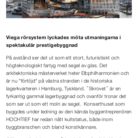
Viega rörsystem lyckades möta utmaningarna i
spektakulär prestigebyggnad
På avstånd ser det ut som ett stort, futuristiskt och
högteknologiskt fartyg med segel av glas. Det
arkitektoniska mästerverket heter Elbphilharmonien och
är nu "förtöjd" på västra stranden i de historiska
lagerkvarteren i Hamburg, Tyskland. ”Skrovet” är en
fyrkantig gammal lagerbyggnad och ovanför tronar det
som ser ut som ett moln av segel. Konserthuset som
byggdes under ledning av den kända byggentreprenören
HOCHTIEF har redan nått kultstatus, både inom
byggbranschen och bland konstkännare.