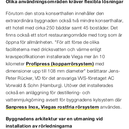
Olika användningsområden kräver flexibla lösningar
Förutom den stora konserthallen innehåller den
extraordinära byggnaden också två mindre konserthallar,
ett hotell med cirka 250 bäddar samt 45 bostäder. Det
finns också ett stort restaurangområde med torg som är
öppna för allmänheten. "För att förse de olika
faciliteterna med dricksvatten och värme enligt
kravspecifikationen installerade Viega mer än 10
kilometer
Profipress (kopparrörsystem)
med
dimensioner upp till 108 mm diameter" berättarar Jens-
Peter Rücker, VD för det ansvariga VVS-företaget AC
Vorwald & Sohn (Hamburg). Utöver det installerades
också en anläggning för destillering- och
vattenmjukgörning avsett för byggnadens kylsystem där
Sanpress Inox, Viegas rostfria rörsystem
användes.
Byggnadens arkitektur var en utmaning vid
installation av rörledningarna