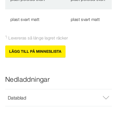
plast svart matt
plast svart matt
*)
Levereras så länge lagret räcker
LÄGG TILL PÅ MINNESLISTA
Nedladdningar
Datablad