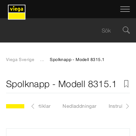
Viega Sverige
...
Spolknapp - Modell 8315.1
Spolknapp - Modell 8315.1
ll 8315.1
Artiklar
Nedladdningar
Instruktione