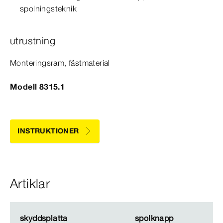
spolnings
teknik
utrustning
Monteringsram, fästmaterial
Modell 8315.1
INSTRUKTIONER
Artiklar
skyddsplatta
skyddsplatta
spolknapp
spolknapp