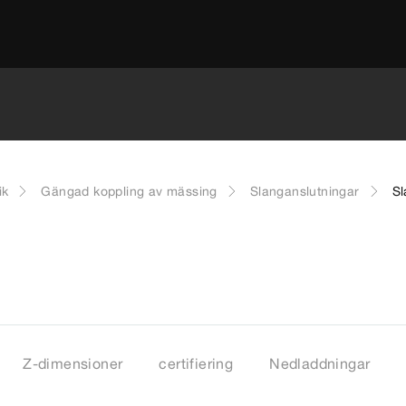
ik
Gängad koppling av mässing
Slanganslutningar
Sl
Z-dimensioner
certifiering
Nedladdningar