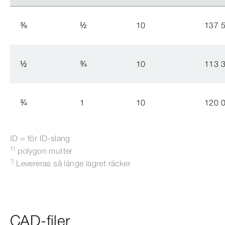
⅜
½
10
137 
½
¾
10
113 
¾
1
10
120 
ID = för ID-​slang
1)
polygon mutter
*)
Levereras så länge lagret räcker
CAD-filer