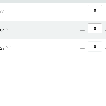
533
*)
384
*)
1)
023