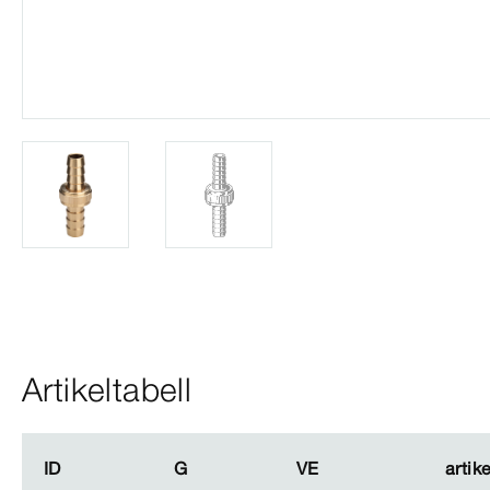
Artikeltabell
ID
ID
G
G
VE
VE
artike
artike