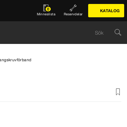
0
KATALOG
Minneslista
Reservdelar
angskruvförband