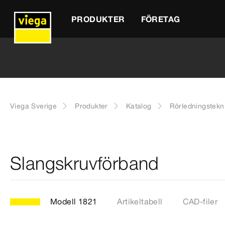
PRODUKTER
FÖRETAG
Viega Sverige
Produkter
Katalog
Rörledningstekn
Slangskruvförband
Modell 1821
Artikeltabell
CAD-filer