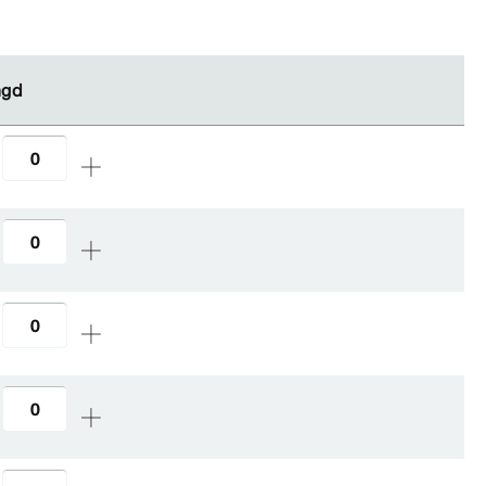
gd
gd