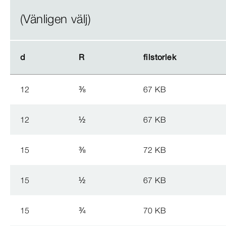
(Vänligen välj)
d
d
R
R
filstorlek
filstorlek
12
⅜
67 KB
12
½
67 KB
15
⅜
72 KB
15
½
67 KB
15
¾
70 KB