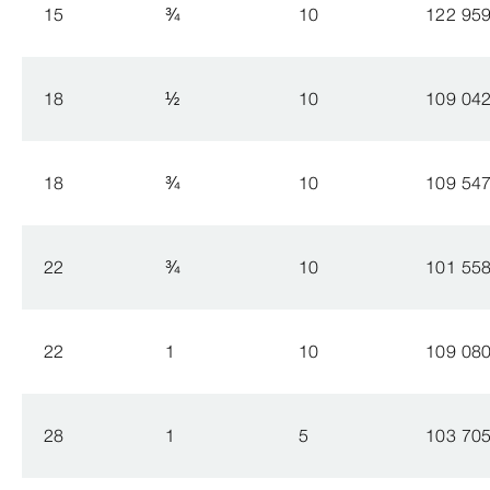
15
¾
10
122 95
18
½
10
109 04
18
¾
10
109 54
22
¾
10
101 55
22
1
10
109 08
28
1
5
103 70