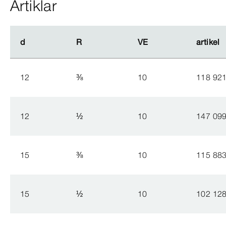
Artiklar
d
d
R
R
VE
VE
artikel
artikel
12
⅜
10
118 92
12
½
10
147 09
15
⅜
10
115 88
15
½
10
102 12