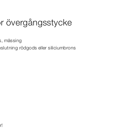
ör övergångsstycke
ns, mässing
slutning rödgods eller siliciumbrons
r!