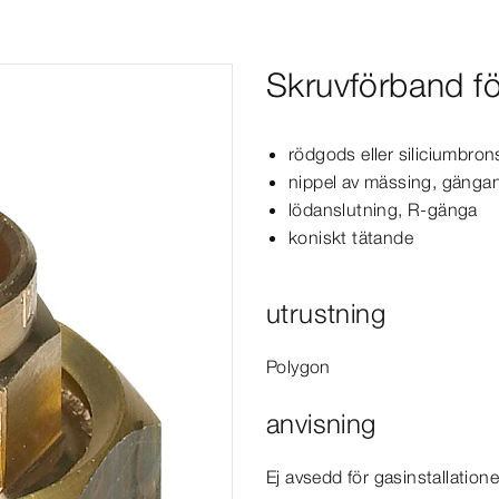
Skruvförband f
rödgods eller siliciumbro
nippel av mässing, gängan
lödanslutning, R-​gänga
koniskt tätande
utrustning
Polygon
anvisning
Ej avsedd för gasinstallatione