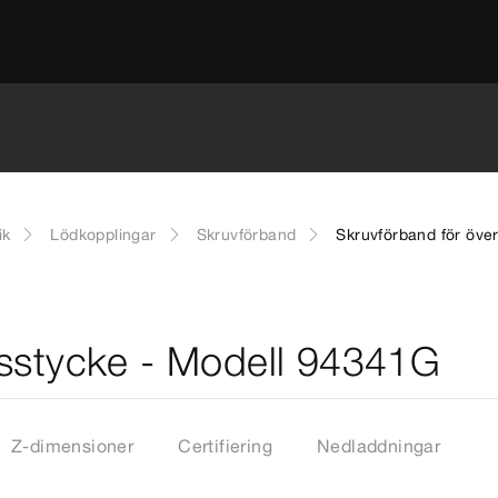
ik
Lödkopplingar
Skruvförband
Skruvförband för öve
gsstycke - Modell 94341G
Z-dimensioner
Certifiering
Nedladdningar