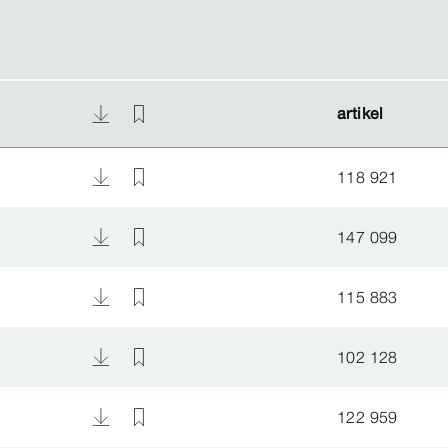
artikel
artikel
118 921
147 099
115 883
102 128
122 959