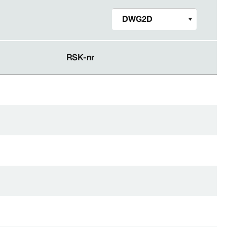
RSK-​nr
RSK-​nr