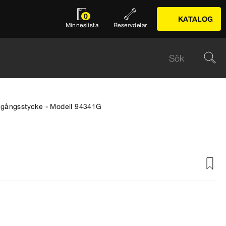
0
KATALOG
Minneslista
Reservdelar
rgångsstycke - Modell 94341G