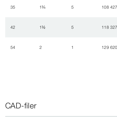
35
1
¼
5
108 42
42
1
½
5
118 32
54
2
1
129 62
CAD-filer