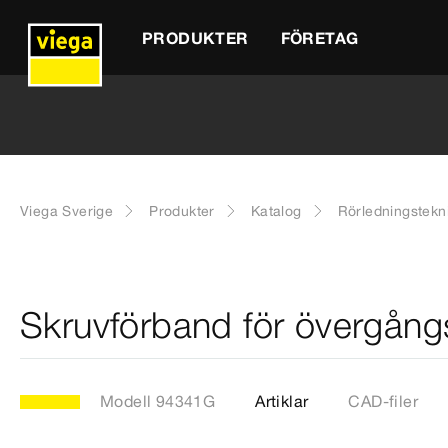
PRODUKTER
FÖRETAG
Viega Sverige
Produkter
Katalog
Rörledningstekn
Skruvförband för övergån
Modell 94341G
Artiklar
CAD-filer